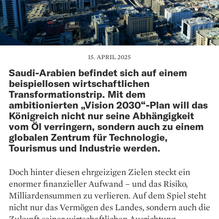
15. APRIL 2025
Saudi-Arabien befindet sich auf einem
beispiellosen wirtschaftlichen
Transformationstrip. Mit dem
ambitionierten „Vision 2030“-Plan will das
Königreich nicht nur seine Abhängigkeit
vom Öl verringern, sondern auch zu einem
globalen Zentrum für Technologie,
Tourismus und Industrie werden.
Doch hinter diesen ehrgeizigen Zielen steckt ein
enormer finanzieller Aufwand – und das Risiko,
Milliardensummen zu verlieren. Auf dem Spiel steht
nicht nur das Vermögen des Landes, sondern auch die
Zukunft seiner wirtschaftlichen Ausrichtung.