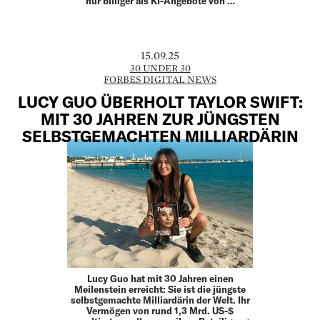
nur billiger als KI-Angebote von …
15.09.25
30 UNDER 30
FORBES DIGITAL NEWS
LUCY GUO ÜBERHOLT TAYLOR SWIFT:
MIT 30 JAHREN ZUR JÜNGSTEN
SELBSTGEMACHTEN MILLIARDÄRIN
Lucy Guo hat mit 30 Jahren einen
Meilenstein erreicht: Sie ist die jüngste
selbstgemachte Milliardärin der Welt. Ihr
Vermögen von rund 1,3 Mrd. US-$