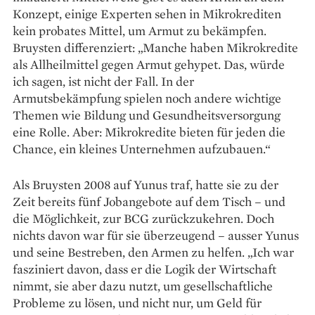
Konzept, einige Experten sehen in Mikrokrediten
kein probates Mittel, um Armut zu bekämpfen.
Bruysten differenziert: „Manche haben Mikrokredite
als Allheilmittel gegen Armut gehypet. Das, würde
ich sagen, ist nicht der Fall. In der
Armutsbekämpfung spielen noch andere wichtige
Themen wie Bildung und Gesundheitsversorgung
eine Rolle. Aber: Mikrokredite bieten für jeden die
Chance, ein kleines Unternehmen aufzubauen.“
Als Bruysten 2008 auf Yunus traf, ­hatte sie zu der
Zeit bereits fünf ­Jobangebo­te auf dem Tisch – und
die ­Möglich­keit, zur BCG zurückzukehren. Doch
nichts davon war für sie über­zeugend – ausser Yunus
und seine Bestreben, den Armen zu helfen. „Ich war
fasziniert davon, dass er die Logik der Wirtschaft
nimmt, sie aber dazu nutzt, um gesellschaftliche
Probleme zu lösen, und nicht nur, um Geld für