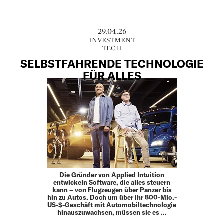
29.04.26
INVESTMENT
TECH
SELBSTFAHRENDE TECHNOLOGIE
FÜR ALLES
Die Gründer von Applied Intuition
entwickeln Software, die alles steuern
kann – von Flugzeugen über Panzer bis
hin zu Autos. Doch um über ihr 800-Mio.-
US-$-Geschäft mit Automobiltechnologie
hinauszuwachsen, müssen sie es …