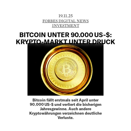
19.11.25
FORBES DIGITAL NEWS
INVESTMENT
BITCOIN UNTER 90.000 US‑$:
KRYPTO-MARKT UNTER DRUCK
Bitcoin fällt erstmals seit April unter
90.000 US‑$ und verliert die bisherigen
Jahresgewinne. Auch andere
Kryptowährungen verzeichnen deutliche
Verluste.