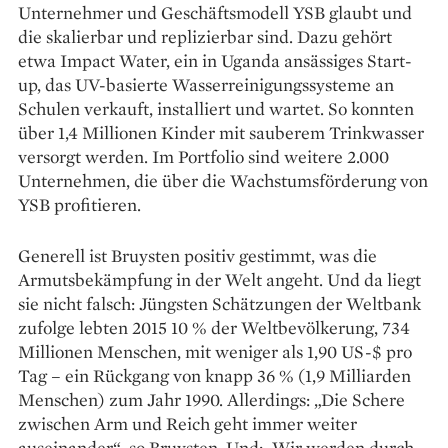
Unternehmer und Geschäfts­modell YSB glaubt und
die skalierbar und replizierbar sind. Dazu gehört
etwa Impact Water, ein in Uganda ansässiges Start-
up, das UV-basierte Wasserreinigungssysteme an
Schulen verkauft, installiert und wartet. So konnten
über 1,4 Millionen Kinder mit sauberem Trink­wasser
versorgt werden. Im Port­folio sind weitere 2.000
Unternehmen, die über die Wachstumsförderung von
YSB profitieren.
Generell ist Bruysten positiv gestimmt, was die
Armuts­bekämpfung in der Welt angeht. Und da liegt
sie nicht falsch: Jüngsten Schätzungen der Weltbank
zufolge lebten 2015 10 % der Weltbevölkerung, 734
Millionen Menschen, mit weniger als 1,90 US-$ pro
Tag – ein Rückgang von knapp 36 % (1,9 Milliarden
Menschen) zum Jahr 1990. Allerdings: „Die Schere
zwischen Arm und Reich geht immer weiter
auseinander“, so Bruysten. Und: „Wir werden durch