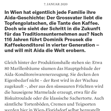
7. JANUAR 2020
In Wien hat eigentlich jede Familie ihre
Aida-Geschichte: Der Grossvater liebt die
Topfengolatschen, die Tante den Kaffee.
Doch wie sieht der Schritt in die Zukunft
für das Traditionsunternehmen aus? Nach
116 Jahren führt Dominik Prousek die
Kaffeekonditorei in vierter Generation –
und will mit Aida die Welt erobern.
Gleich hinter der Produktionshalle stehen sie: Etwa
80 Marillenbäume säumen das Haupt­gebäude der
Aida-Konditoreiwarenerzeugung. Sie decken den
Eigenbedarf nicht – der Rest wird in der Wachau
zugekauft –, aber aus den süss­sauren Früchten wird
die hauseigene Marmelade erzeugt, etwa für die
Biskuitroulade oder die klassische Sachertorte. Auch
sämtliche Tortenböden, Cremen und Teigsorten
werden hier in Wien-Floridsdorf selbst hergestellt,