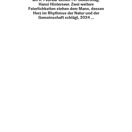
Hansi Hinterseer. Zwei weitere
Feierlichkeiten stehen dem Mann, dessen
Herz im Rhythmus der Natur und der
Gemeinschaft schlägt, 2024 …
MEHR
UP TO DATE
MIT DEM FORBES-NEWSLETTER BEKOMMEN SIE
REGELMÄSSIG DIE SPANNENDSTEN ARTIKEL SOWIE