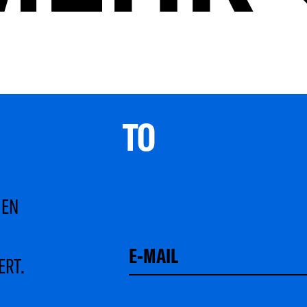
TO 
MEN
ERT.