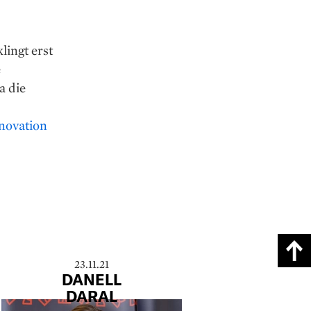
lingt erst
e
a die
nnovation
23.11.21
DANELL
DARAL