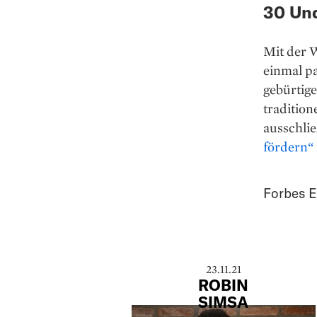
30 Und
Mit der W
einmal pa
gebürtige
traditio
ausschlie
fördern“
Forbes E
23.11.21
ROBIN
SIMSA