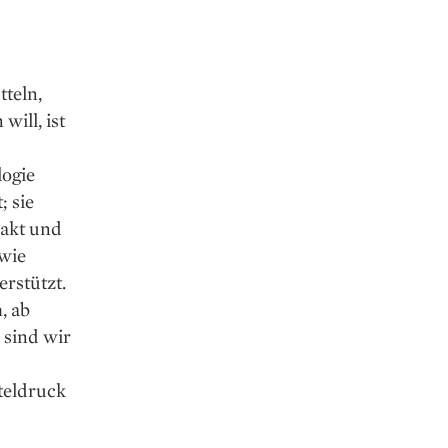
tteln,
ill, ist
logie
 sie
rakt und
owie
rstützt.
, ab
 sind wir
teldruck