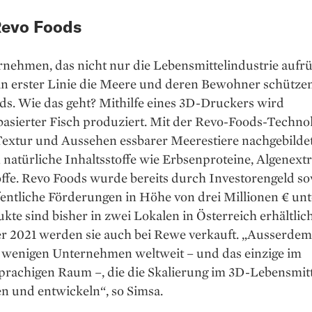
Revo Foods
nehmen, das nicht nur die Lebens­mittelindustrie aufrü
n erster Linie die Meere und deren Bewohner schützen w
ds. Wie das geht? Mithilfe eines 3D-Druckers wird
basierter Fisch produziert. Mit der Revo-Foods-Techno
extur und Aussehen essbarer Meerestiere nachgebildet;
 natürliche Inhaltsstoffe wie Erbsenproteine, Algenext
offe. Revo Foods wurde bereits durch Investorengeld s
entliche Förderungen in Höhe von drei Millionen € unte
kte sind bisher in zwei Lokalen in Österreich erhältlich
 2021 werden sie auch bei Rewe verkauft. „Ausserdem
r wenigen Unternehmen weltweit – und das einzige im
prachigen Raum –, die die Skalierung im 3D-Lebensmit
n und entwickeln“, so Simsa.