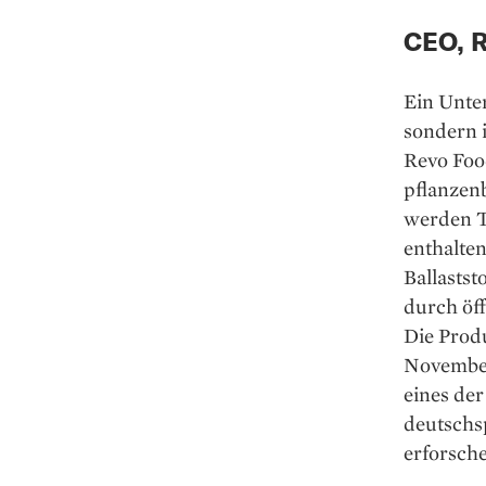
CEO, 
Ein Unter
sondern i
Revo Foo
pflanzen
werden T
enthalten
Ballastst
durch öff
Die Produ
November
eines de
deutschs
erforsche