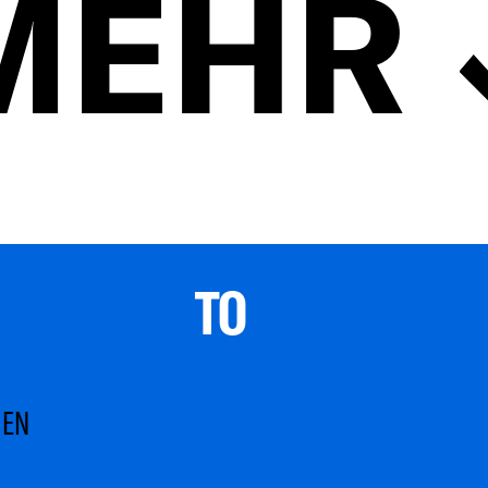
MEHR
TO 
MEN