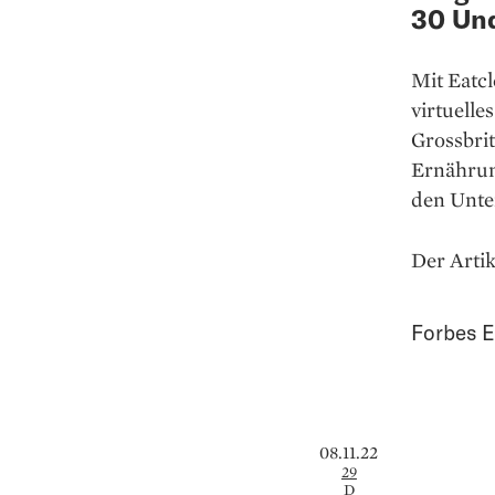
30 Und
Mit Eatc
virtuell
Grossbri
Ernährun
den Unte
Der Artik
Forbes E
08.11.22
29
D