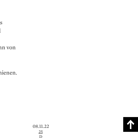
s
d
nn von
hienen.
08.11.22
25
D