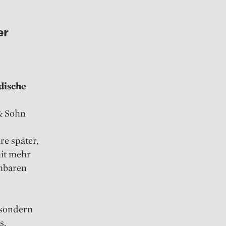
er
dische
& Sohn
e später,
mit mehr
ehbaren
, sondern
s.