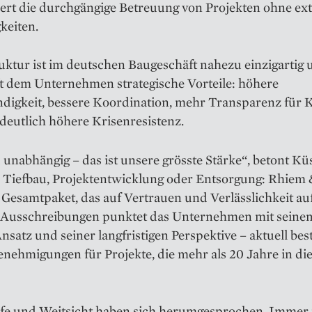
iert die durchgängige Betreuung von Projekten ohne ex
keiten.
uktur ist im deutschen Baugeschäft nahezu einzigartig
ft dem Unternehmen strategische Vorteile: höhere
digkeit, bessere Koordination, mehr Transparenz für
deutlich höhere Krisenresistenz.
 unabhängig – das ist unsere grösste Stärke“, betont Kü
 Tiefbau, Projektentwicklung oder Entsorgung: Rhiem
n Gesamtpaket, das auf Vertrauen und Verlässlichkeit au
 Ausschreibungen punktet das Unternehmen mit seinem
nsatz und seiner langfristigen Perspektive – aktuell be
enehmigungen für Projekte, die mehr als 20 Jahre in di
efe und Weitsicht haben sich herumgesprochen. Immer