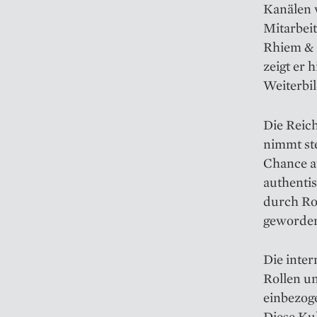
Kanälen 
Mitarbeit
Rhiem & 
zeigt er 
Weiterbi
Die Reich
nimmt st
Chance a
authentis
durch Ro
geworden
Die inter
Rollen u
einbezog
Diese Kul