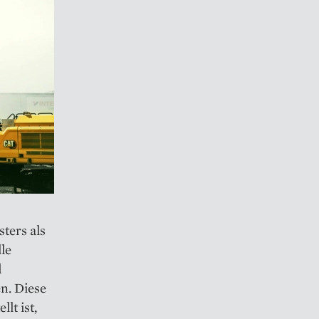
ters als
le
d
n. Diese
lt ist,