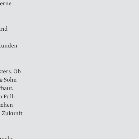
terne
 und
 Kunden
sters. Ob
 & Sohn
fbaut.
 Full-
stehen
e Zukunft
 mehr