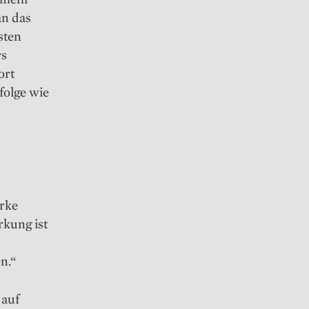
an das
sten
rs
ort
rfolge wie
arke
kung ist
n.“
 auf