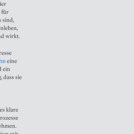
ier
 für
 sind,
enleben,
d wirkt.
resse
hn
eine
d ein
 dass sie
es klare
rozesse
nehmen.
tion mit