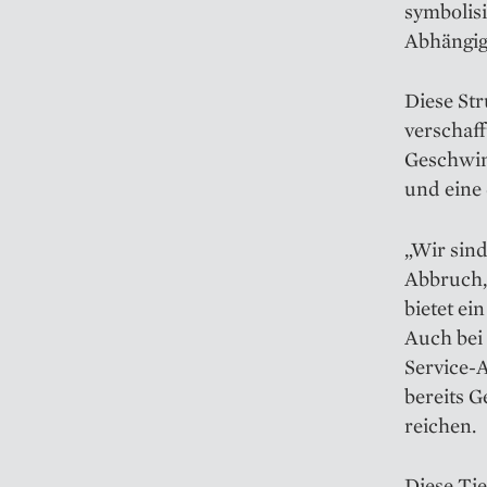
symbolis
Abhängig
Diese Str
verschaf
Geschwin
und eine 
„Wir sind
Abbruch,
bietet ei
Auch bei
Service-A
bereits G
reichen.
Diese Ti