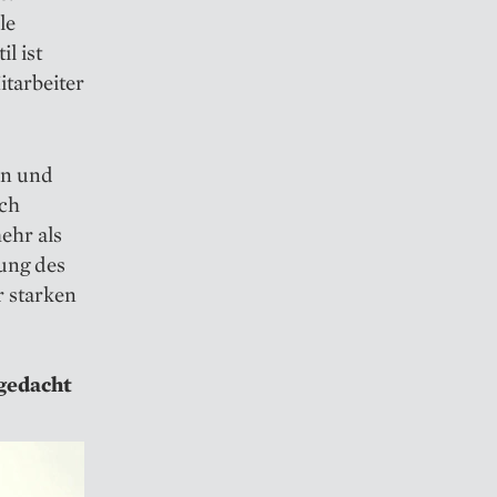
le
l ist
tarbeiter
ten und
ich
ehr als
ung des
r starken
 gedacht