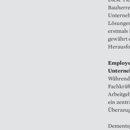
Bauherre
Unterneh
Lösungen
erstmals
gewährt e
Herausfo
Employer
Unterne
Während 
Fachkräft
Arbeitge
ein zentr
Überzeug
Dementsp