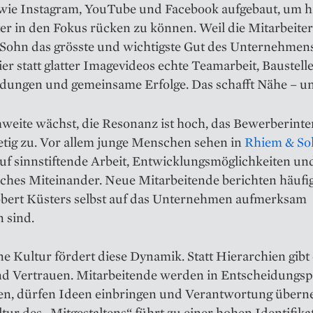
wie Instagram, YouTube und Facebook aufgebaut, um h
er in den Fokus rücken zu können. Weil die Mitarbeiter
Sohn das grösste und wichtigste Gut des Unternehmens
hier statt glatter Imagevideos echte Teamarbeit, Baustell
ldungen und gemeinsame Erfolge. Das schafft Nähe – un
weite wächst, die Resonanz ist hoch, das Bewerberinte
etig zu. Vor allem junge Menschen sehen in
Rhiem & So
uf sinnstiftende Arbeit, Entwicklungsmöglichkeiten un
ches Miteinander. Neue Mitarbeitende berichten häufig,
bert Küsters selbst auf das Unternehmen aufmerksam
 sind.
ne Kultur fördert diese Dynamik. Statt Hierarchien gibt 
nd Vertrauen. Mitarbeitende werden in Entscheidungsp
en, dürfen Ideen einbringen und Verantwortung über
tur des „Mitgestaltens“ führt zu einer hohen Identifika