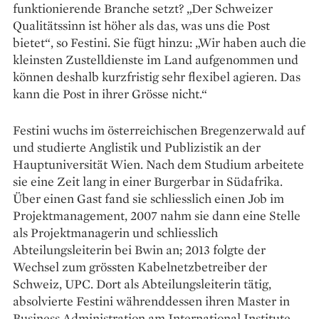
funktionierende Branche setzt? „Der Schweizer
Qualitätssinn ist höher als das, was uns die Post
bietet“, so Festini. Sie fügt hinzu: „Wir haben auch die
kleinsten Zustelldienste im Land aufgenommen und
können deshalb kurzfristig sehr flexibel agieren. Das
kann die Post in ihrer Grösse nicht.“
Festini wuchs im österreichischen Bregenzerwald auf
und studierte Anglistik und Publizistik an der
Hauptuniversität Wien. Nach dem Studium arbeitete
sie eine Zeit lang in einer Burgerbar in ­Südafrika.
Über einen Gast fand sie ­schliesslich einen Job im
Projektmanagement, 2007 nahm sie dann eine Stelle
als Projektmanagerin und schliesslich
Abteilungsleiterin bei Bwin an; 2013 folgte der
Wechsel zum grössten Kabelnetzbetreiber der
Schweiz, UPC. Dort als Abteilungsleiterin tätig,
absolvierte Festini währenddessen ihren Master in
Business Administration am International Institute