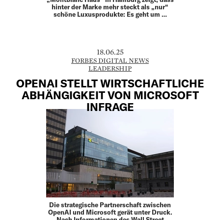
hinter der Marke mehr steckt als „nur“
schöne Luxusprodukte: Es geht um …
18.06.25
FORBES DIGITAL NEWS
LEADERSHIP
OPENAI STELLT WIRTSCHAFTLICHE
ABHÄNGIGKEIT VON MICROSOFT
INFRAGE
Die strategische Partnerschaft zwischen
OpenAI und Microsoft gerät unter Druck.
Nach Informationen des Wall Street