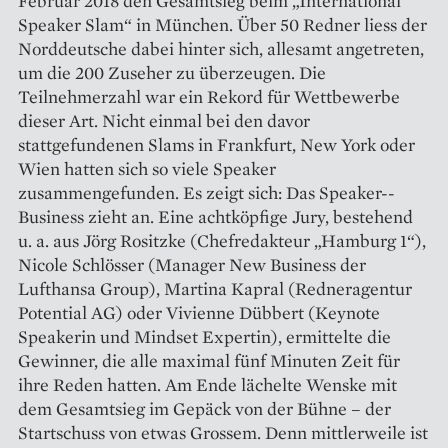
Februar 2018 den Gesamtsieg beim „International
Speaker Slam“ in München. Über 50 Redner liess der
Norddeutsche dabei hinter sich, allesamt angetreten,
um die 200 Zuseher zu überzeugen. Die
Teilnehmerzahl war ein Rekord für Wettbewerbe
dieser Art. Nicht einmal bei den davor
stattgefundenen Slams in Frankfurt, New York oder
Wien hatten sich so viele Speaker
zusammengefunden. Es zeigt sich: Das Speaker-­
Business zieht an. Eine achtköpfige Jury, bestehend
u. a. aus Jörg Rositzke (Chefredakteur „Hamburg 1“),
Nicole Schlösser (Manager New Business der
Lufthansa Group), Martina Kapral (Redneragentur
Potential AG) oder Vivienne Dübbert (Keynote
Speakerin und Mindset Expertin), ermittelte die
Gewinner, die alle maximal fünf Minuten Zeit für
ihre Reden hatten. Am Ende lächelte Wenske mit
dem Gesamtsieg im Gepäck von der Bühne – der
Startschuss von etwas Grossem. Denn mittlerweile ist