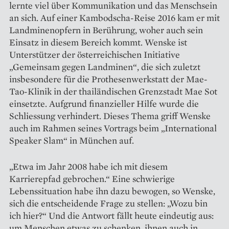
lernte viel über Kommunikation und das Menschsein
an sich. Auf einer Kambodscha-Reise 2016 kam er mit
Landminen­opfern in Berührung, woher auch sein
Einsatz in diesem Bereich kommt. Wenske ist
Unterstützer der österreichischen Initiative
„Gemeinsam gegen Landminen“, die sich zuletzt
insbesondere für die Prothesenwerkstatt der Mae-
Tao-­Klinik in der thailändischen Grenzstadt Mae Sot
einsetzte. Aufgrund finanzieller Hilfe wurde die
Schliessung verhindert. Dieses Thema griff Wenske
auch im Rahmen seines Vortrags beim „International
Speaker Slam“ in München auf.
„Etwa im Jahr 2008 habe ich mit diesem
Karrierepfad gebrochen.“ Eine schwierige
Lebenssituation habe ihn dazu bewogen, so Wenske,
sich die entscheidende Frage zu stellen: „Wozu bin
ich hier?“ Und die Antwort fällt heute eindeutig aus:
um Menschen etwas zu schenken, ihnen auch in