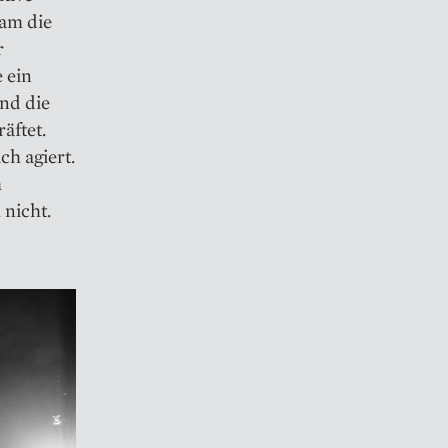
eam die
r
 ein
nd die
äftet.
ch agiert.
m
nicht.