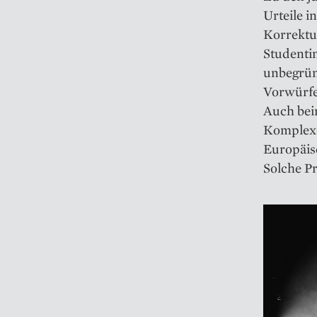
Urteile i
Korrektu
Studentin
unbegrün
Vorwürfe
Auch beim
Komplexe
Europäis
Solche P