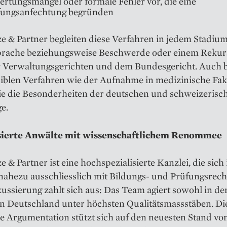
rtungsmängel oder formale Fehler vor, die eine
fungsanfechtung begründen
e & Partner begleiten diese Verfahren in jedem Stadium
prache beziehungsweise Beschwerde oder einem Rekurs
r Verwaltungsgerichten und dem Bundesgericht. Auch b
iblen Verfahren wie der Aufnahme in medizinische Fak
ie die Besonderheiten der deutschen und schweizerisc
e.
isierte Anwälte mit wissenschaftlichem Renommee
e & Partner ist eine hochspezialisierte Kanzlei, die sich 
ahezu ausschliesslich mit Bildungs- und Prüfungsrecht
ussierung zahlt sich aus: Das Team agiert sowohl in d
in Deutschland unter höchsten Qualitätsmassstäben. Di
he Argumentation stützt sich auf den neuesten Stand vo