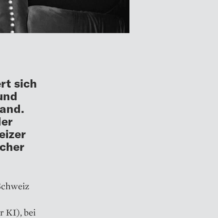
rt sich
 und
land.
der
eizer
scher
 Schweiz
 KI), bei