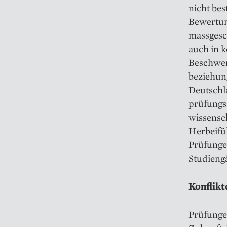
nicht be
Bewertung
massgesc
auch in k
Beschwer
beziehun
Deutschl
prüfungs
wissensch
Herbeifü
Prüfunge
Studieng
Konflikt
Prüfunge