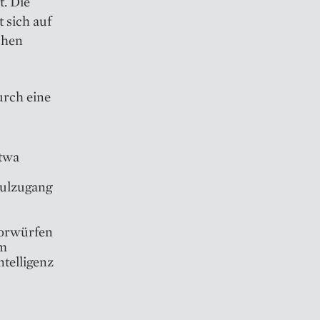
t. Die
 sich auf
chen
rch eine
etwa
hulzugang
Vorwürfen
im
telligenz