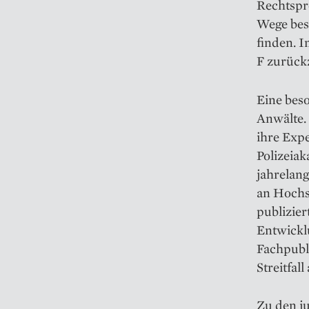
Rechtspr
Wege bes
finden. I
F zurück
Eine beso
Anwälte.
ihre Expe
Polizeiak
jahrelang
an Hochs
publizier
Entwicklu
Fachpubli
Streitfall
Zu den ju