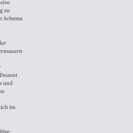
sive
g zu
ein Schema
der
termauern
r
 Dozent
us und
he
sich im
itive