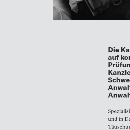
Die Ka
auf ko
Prüfun
Kanzle
Schwei
Anwalt
Anwalt
Spezialis
und in De
Täuschun