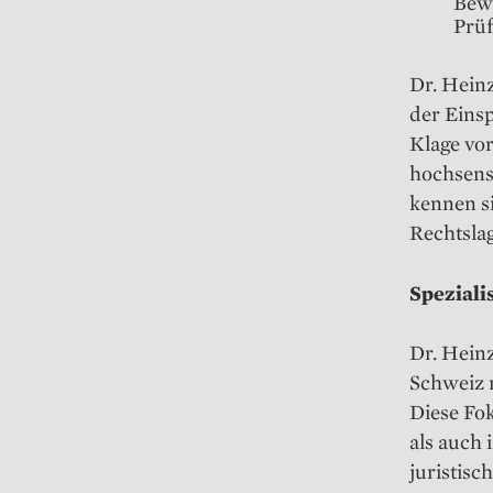
Bewe
Prü
Dr. Heinz
der Eins
Klage vo
hochsens
kennen s
Rechtslag
Spezial
Dr. Heinz
Schweiz n
Diese Fok
als auch 
juristisc