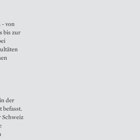
 - von
 bis zur
ei
ultäten
hen
in der
 befasst.
er Schweiz
e
n