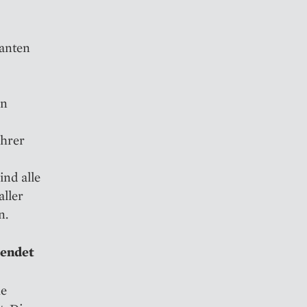
danten
in
ihrer
nd alle
aller
n.
 endet
he