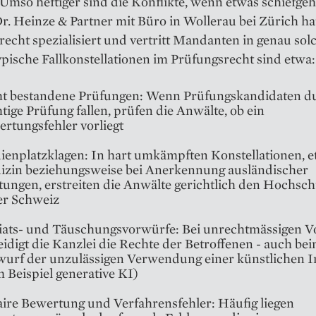
Umso heftiger sind die Konflikte, wenn etwas schiefgeh
r. Heinze & Partner mit Büro in Wollerau bei Zürich hat
echt spezialisiert und vertritt Mandanten in genau sol
ypische Fallkonstellationen im Prüfungsrecht sind etwa:
t bestandene Prüfungen: Wenn Prüfungskandidaten du
tige Prüfung fallen, prüfen die Anwälte, ob ein
rtungsfehler vorliegt
ienplatzklagen: In hart umkämpften Konstellationen, 
zin beziehungsweise bei Anerkennung ausländischer
tungen, erstreiten die Anwälte gerichtlich den Hochsc
er Schweiz
iats- und Täuschungsvorwürfe: Bei unrechtmässigen 
eidigt die Kanzlei die Rechte der Betroffenen - auch be
urf der unzulässigen Verwendung einer künstlichen In
 Beispiel generative KI)
ire Bewertung und Verfahrensfehler: Häufig liegen