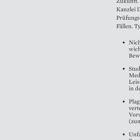
Zukunft. 
Kanzlei D
Prüfungsr
Fällen. T
Nich
wich
Bewe
Stud
Medi
Leis
in d
Plag
vert
Vorw
(zum
Unfa