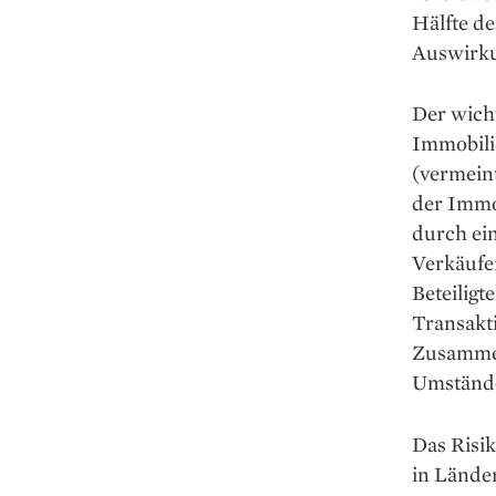
Hälfte d
Auswirku
Der wicht
Immobilie
(vermein
der Immo
durch ei
Verkäufe
Beteiligt
Transakti
Zusammen
Umstände
Das Risi
in Länder