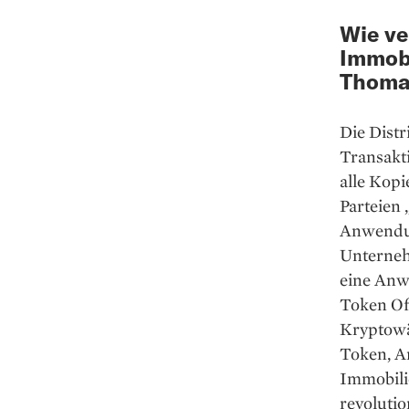
Wie ve
Immobi
Thomas
Die Distr
Transakti
alle Kopi
Parteien 
Anwendu
Unterneh
eine An
Token Of
Kryptowä
Token, An
Immobili
revoluti