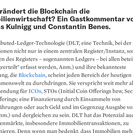
rändert die Blockchain die
lienwirtschaft? Ein Gastkommentar v
 Kulnigg und Constantin Benes.
ibuted-Ledger-Technologie (DLT, eine Technik, bei der
onen nicht nur in einem zentralen Register/Instanz, s
en des Registers – sogenannten Ledgers – bei allen betei
„verteilt" erfasst werden, Anm.) und ihre bekannteste
ng, die
Blockchain
, scheint jeden Bereich der heutigen
menswelt zu durchdringen. Sie verspricht weit mehr a
wendung für
ICOs
, STOs (Initial Coin Offerings bzw, Sec
ferings; eine Finanzierung durch Einsammeln von
hrungen oder auch Geld und im Gegenzug Ausgabe v
m.) und dergleichen zu sein. DLT hat das Potenzial au
enmärkte, insbesondere Immobilientransaktionen, zu
onieren. Denn wenn man bedenkt, dass Immobilien mehr