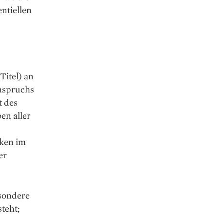
ntiellen
Titel) an
anspruchs
t des
en aller
iken im
er
sondere
teht;