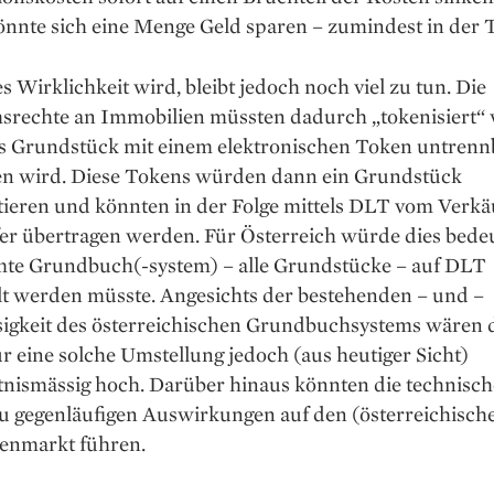
önnte sich eine Menge Geld sparen – zumindest in der 
s Wirklichkeit wird, bleibt jedoch noch viel zu tun. Die
srechte an Immobilien müssten dadurch „tokenisiert“
es Grundstück mit einem elektronischen Token untrenn
n wird. Diese Tokens würden dann ein Grundstück
tieren und könnten in der Folge mittels DLT vom Verkä
er übertragen werden. Für Österreich würde dies bedeu
mte Grundbuch(-system) – alle Grundstücke – auf DLT
lt werden müsste. Angesichts der bestehenden – und –
sigkeit des österreichischen Grundbuchsystems wären 
r eine solche Umstellung jedoch (aus heutiger Sicht)
tnismässig hoch. Darüber hinaus könnten die technisc
zu gegenläufigen Auswirkungen auf den (österreichisch
enmarkt führen.