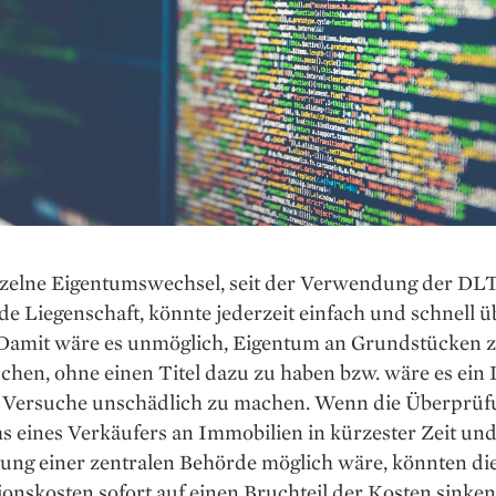
nzelne Eigentumswechsel, seit der Verwendung der DLT
de Liegenschaft, könnte jederzeit einfach und schnell ü
Damit wäre es unmöglich, Eigentum an Grundstücken 
hen, ohne einen Titel dazu zu haben bzw. wäre es ein 
e Versuche unschädlich zu machen. Wenn die Überprüf
s eines Verkäufers an Immobilien in kürzester Zeit un
tung einer zentralen Behörde möglich wäre, könnten di
onskosten sofort auf einen Bruchteil der Kosten sinken