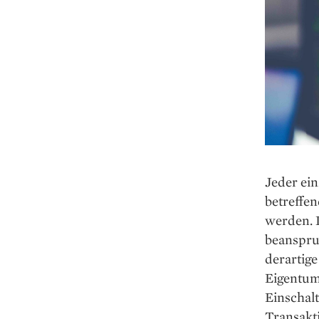
Jeder ei
betreffen
werden. 
beanspruc
derartig
Eigentum
Einschal
Transakti