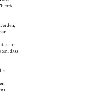
Theorie.
 werden,
bar
ufer auf
ten, dass
die
hen
en)