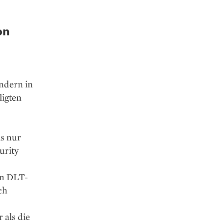
on
ondern in
ligten
ls nur
urity
on DLT-
ch
 als die