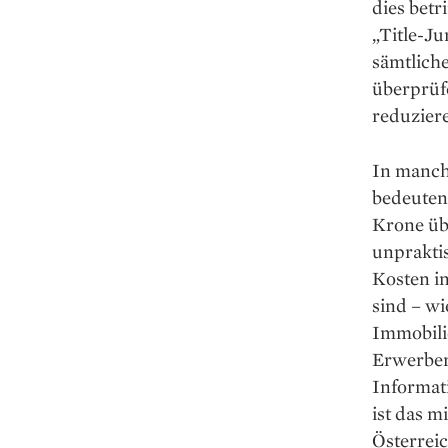
dies betr
„Title-Ju
sämtlich
überprüf
reduzier
In manch
bedeuten,
Krone übe
unpraktis
Kosten in
sind – wi
Immobili
Erwerber 
Informat
ist das m
Österreic