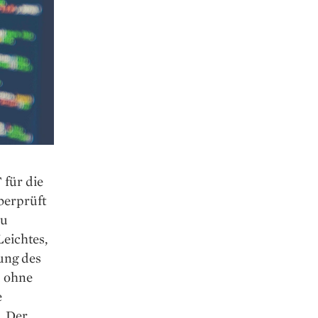
 für die
berprüft
zu
Leichtes,
ung des
d ohne
e
. Der