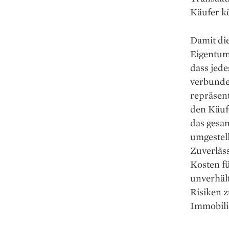
Käufer k
Damit die
Eigentum
dass jed
verbunde
repräsen
den Käuf
das gesa
umgestel
Zuverläs
Kosten fü
unverhäl
Risiken 
Immobili