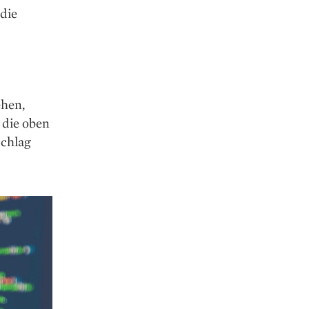
die
ehen,
 die oben
Schlag