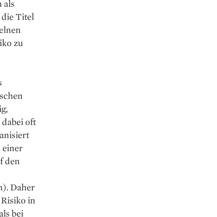
 als
die Titel
elnen
iko zu
s
ischen
g,
dabei oft
anisiert
 einer
f den
n). Daher
Risiko in
ls bei