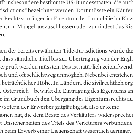
ifft insbesondere bestimmte US-Bundesstaaten, die auch
risdictions“ bezeichnet werden. Dort müsste ein Käufer 
er Rechtsvorgänger im Eigentum der Immobilie im Einz
en, um Mängel auszuschliessen oder zumindest das Ris
en.
en der bereits erwähnten Title-Jurisdictions würde da
 dass sämtliche Titel bis zur Übertragung von der Engl
rprüft werden müssten. Das ist natürlich zeitaufwendi
ch und oft schlichtweg unmöglich. Nebenbei entstehen 
 beträchtlicher Höhe. In Ländern, die zivilrechtlich org
e Österreich – bewirkt die Eintragung des Eigentums an
e im Grundbuch den Übergang des Eigentumsrechts au
(sofern der Erwerber gutgläubig ist, also er keine
ionen hat, die dem Besitz des Verkäufers widerspreche
it Unsicherheiten des Titels des Verkäufers verbundene 
h beim Erwerb einer Liegenschaft wesentlich geringer, a