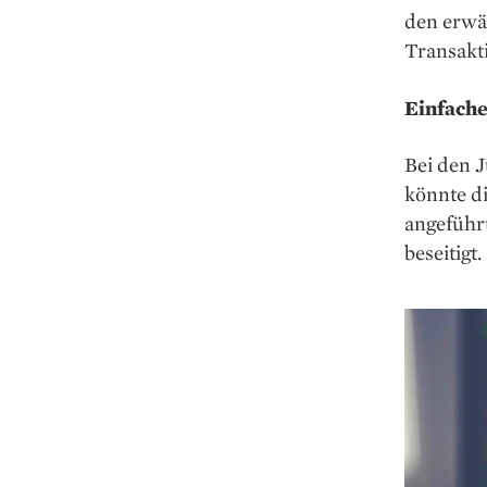
den erwä
Transakti
Einfach
Bei den J
könnte d
angeführt
beseitigt.