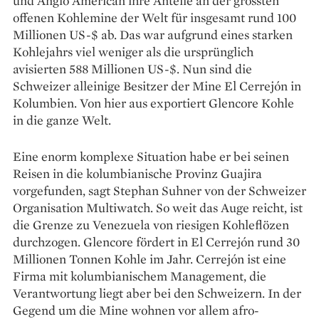
und Anglo American ihre Anteile an der grössten
offenen Kohlemine der Welt für insgesamt rund 100
Millionen US-$ ab. Das war aufgrund eines starken
Kohlejahrs viel weniger als die ursprünglich
avisierten 588 Millionen US-$. Nun sind die
Schweizer alleinige Besitzer der Mine El Cerrejón in
Kolumbien. Von hier aus exportiert Glencore Kohle
in die ganze Welt.
Eine enorm komplexe Situation habe er bei seinen
Reisen in die kolumbianische Provinz Guajira
vorgefunden, sagt Stephan Suhner von der Schweizer
Organisation Multiwatch. So weit das Auge reicht, ist
die Grenze zu Vene­zuela von riesigen Kohleflözen
durchzogen. Glencore fördert in El Cerrejón rund 30
Millionen Ton­nen Kohle im Jahr. Cerrejón ist eine
Firma mit kolumbianischem Management, die
Verant­wortung liegt aber bei den Schweizern. In der
Gegend um die Mine wohnen vor allem afro­