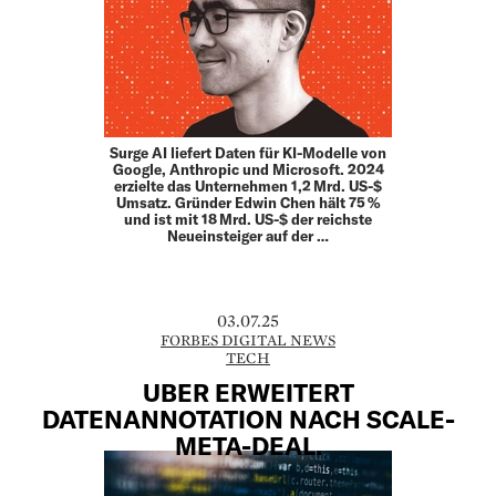
Surge AI liefert Daten für KI-Modelle von
Google, Anthropic und Microsoft. 2024
erzielte das Unternehmen 1,2 Mrd. US-$
Umsatz. Gründer Edwin Chen hält 75 %
und ist mit 18 Mrd. US-$ der reichste
Neueinsteiger auf der …
03.07.25
FORBES DIGITAL NEWS
TECH
UBER ERWEITERT
DATENANNOTATION NACH SCALE-
META-DEAL.