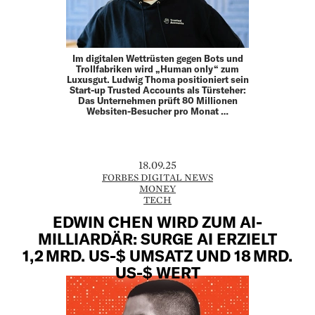
Im digitalen Wettrüsten gegen Bots und
Trollfabriken wird „Human only“ zum
Luxusgut. Ludwig Thoma positioniert sein
Start-up Trusted Accounts als Türsteher:
Das Unternehmen prüft 80 Millionen
Websiten-Besucher pro Monat …
18.09.25
FORBES DIGITAL NEWS
MONEY
TECH
EDWIN CHEN WIRD ZUM AI-
MILLIARDÄR: SURGE AI ERZIELT
1,2 MRD. US-$ UMSATZ UND 18 MRD.
US-$ WERT