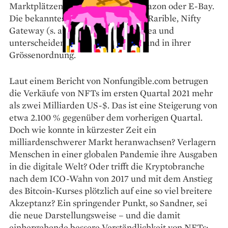
Marktplätzen, vergleichbar mit Amazon oder E-Bay.
Die bekanntesten darunter heissen Rarible, Nifty
Gateway (s. auch S. 23) und Open Sea und
unterscheiden sich in ihrem Fokus und in ihrer
Grössenordnung.
Laut einem Bericht von Non­fungible.com betrugen
die Verkäufe von NFTs im ersten Quartal 2021 mehr
als zwei Milliarden US-$. Das ist eine Steigerung von
etwa 2.100 % gegenüber dem vorherigen Quartal.
Doch wie konnte in kürzester Zeit ein
milliardenschwerer Markt heranwachsen? Ver­lagern
Menschen in einer globalen Pandemie ihre Ausgaben
in die digitale Welt? Oder trifft die Kryptobranche
nach dem ICO-Wahn von 2017 und mit dem Anstieg
des Bitcoin-Kurses plötzlich auf eine so viel breitere
Ak­zeptanz? Ein springender Punkt, so Sandner, sei
die neue Darstellungsweise – und die damit
einhergehende bessere Verständlichkeit von NFTs: