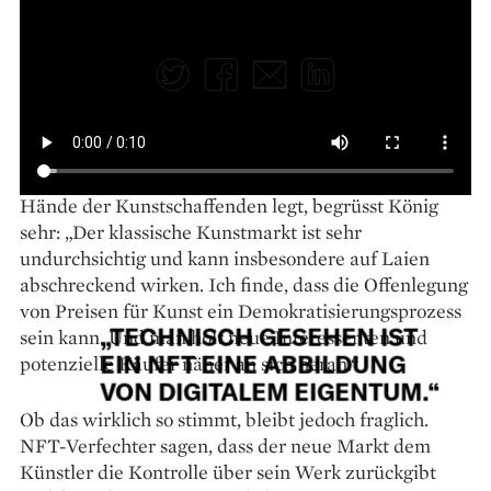
von digitalem Eigentum.
Twitter
Facebook
E-mail
LinkedIn
Die Transparenz des NFT-Markts und die
eigenständige Preispolitik, die mehr Macht in die
Hände der Kunstschaffenden legt, begrüsst König
sehr: „Der klassische Kunstmarkt ist sehr
undurchsichtig und kann insbesondere auf Laien
abschreckend wirken. Ich finde, dass die Offenlegung
von Preisen für Kunst ein Demokratisierungsprozess
„TECHNISCH GESEHEN IST
sein kann. Und man holt neue Interessenten und
EIN NFT EINE ABBILDUNG
potenzielle Käufer näher an sich heran.“
VON DIGITALEM EIGENTUM.“
Ob das wirklich so stimmt, bleibt jedoch fraglich.
NFT-Verfechter sagen, dass der neue Markt dem
Künstler die Kontrolle über sein Werk zurückgibt