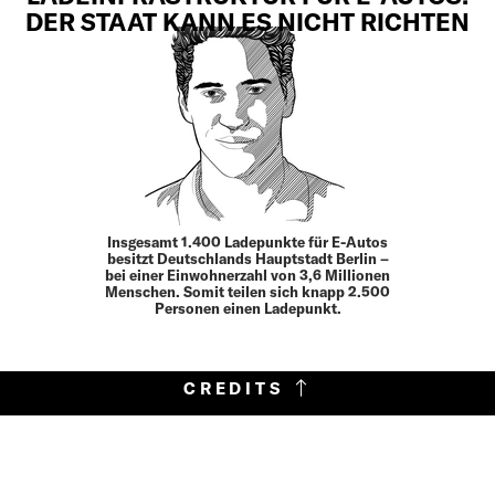
DER STAAT KANN ES NICHT RICHTEN
Insgesamt 1.400 Ladepunkte für E-Autos
besitzt Deutschlands Hauptstadt Berlin –
bei einer Einwohnerzahl von 3,6 Millionen
Menschen. Somit teilen sich knapp 2.500
Personen einen Ladepunkt.
CREDITS
MEHR
„NFT Mine Offset: Ethereum Kryptowährung
Mining-Rig 45 MH/s“ von Simon Denny, 2021, NFT,
bereitgestellt von Simon Denny und Petzel, New