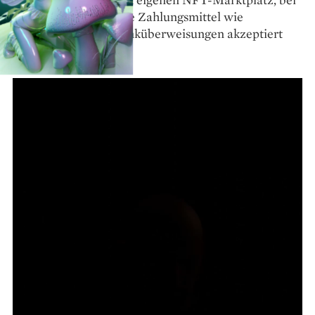
dem auch traditionelle Zahlungsmittel wie
Kreditkarten oder Banküberweisungen akzeptiert
werden.“
Technisch gesehen ist ein NFT eine Abbildung