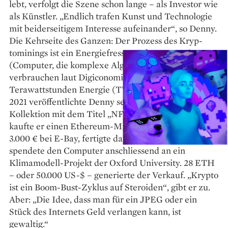
lebt, verfolgt die Szene schon lange – als Investor wie
als Künstler. „Endlich trafen Kunst und Technologie
mit beiderseitigem Interesse aufeinander“, so Denny.
Die Kehrseite des Ganzen: Der Prozess des Kryp­
tominings ist ein Energiefresser. Ethereum-Miner
(Computer, die komplexe Algorithmen lösen) allein
verbrauchen laut Digiconomist mehr als 42
Terawattstunden Energie (TWh) pro Jahr. Im März
2021 veröffentlichte Denny seine erste NFT-
Kollektion mit dem Titel „NFT Mine Offsets“. Dafür
kaufte er einen Ethereum-Mining-­Computer für
3.000 € bei E-Bay, fertigte darauf sein NFT und
spendete den Computer anschliessend an ein
Klimamodell-Projekt der Oxford University. 28 ETH
– oder 50.000 US-$ – generierte der Verkauf. „Krypto
ist ein Boom-Bust-­Zyklus auf Steroiden“, gibt er zu.
Aber: „Die Idee, dass man für ein JPEG oder ein
Stück des Internets Geld verlangen kann, ist
gewaltig.“