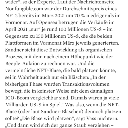
wider“, so der Experte. Laut der Nachrichtenseite
Nonfungible.com war der Durchschnittspreis eines
NFTs bereits im März 2021 um 70 % niedriger als im
Vormonat. Auf Opensea betrugen die Verkäufe im
April 2021 „nur“ je rund 100 Millionen US-$ – im
Gegensatz zu 150 Millionen US-$, die die beiden
Plattformen im Vormonat März jeweils generierten.
Sandner sieht diese Entwicklung als organischen
Prozess, mit dem nach einem Höhepunkt wie der
Beeple-­Auktion zu rechnen war. Und die
vermeintliche NFT-Blase, die bald platzen könnte,
sei in Wahrheit auch nur ein Bläschen: „In der
bisherigen Phase wurden Transaktionsvolumen
bewegt, die in keinster Weise mit dem damaligen
ICO-Boom vergleichbar sind. Damals waren ja viele
Milliarden US-$ im Spiel.“ Was also, wenn die NFT-
Blase (oder laut Sandner: Bläschen) dennoch platzen
sollte? „Die Blase wird platzen“, sagt Vass nüchtern.
„Und dann wird sich der ganze Staub verziehen –