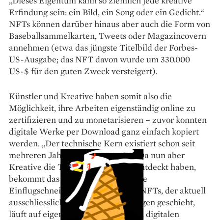
„Dieses Eigentum kann so ziemlich jede kreative
Erfindung sein: ein Bild, ein Song oder ein Gedicht.“
NFTs können darüber hinaus aber auch die Form von
Baseballsammelkarten, Tweets oder Magazincovern
annehmen (etwa das jüngste Titelbild der Forbes-
US-­Ausgabe; das NFT davon wurde um 330.000
US-$ für den guten Zweck versteigert).
Künstler und Kreative haben somit also die
Möglichkeit, ihre Arbeiten eigenständig online zu
zertifizieren und zu monetarisieren – zuvor konnten
digitale Werke per Download ganz einfach kopiert
werden. „Der technische Kern existiert schon seit
mehreren Jahren“, sagt Sandner. „Da nun aber
Kreative die Technologie für sich entdeckt haben,
bekommt das Thema eine ganz neue
Einflugschneise.“ Der Verkauf von NFTs, der aktuell
ausschliesslich über Krypto­währungen geschieht,
läuft auf eigens dafür vorgesehenen digitalen