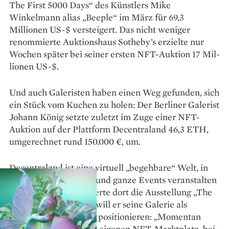
The First 5000 Days“ des Künstlers Mike
Winkelmann alias „Beeple“ im März für 69,3
Millionen US-$ versteigert. Das nicht weniger
renommierte Auktionshaus Sotheby’s erzielte nur
Wochen später bei seiner ersten NFT-Auktion 17 Mil­
lionen US-$.
Und auch Galeristen haben einen Weg gefunden, sich
ein Stück vom Kuchen zu holen: Der Berliner Galerist
Johann König setzte zuletzt im Zuge einer NFT-
Auktion auf der Plattform Decentraland 46,3 ETH,
umgerechnet rund 150.000 €, um.
Decentraland ist eine virtuell „begehbare“ Welt, in
der man Land kaufen und ganze Events veranstalten
kann – König organisierte dort die Ausstellung „The
Artist is Online“. Nun will er seine Galerie als
Vorreiter in der Szene positionieren: „Momentan
bauen wir an unserem eigenen NFT-Marktplatz, bei