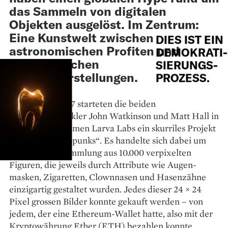
das Sammeln von digitalen
Objekten ausgelöst. Im Zentrum:
Eine Kunstwelt zwischen
DIES IST EIN
astronomischen Profiten und
DEMOKRATI-
unrealistischen
SIERUNGS-
Wunschvorstellungen.
PROZESS.
Im Sommer 2017 starteten die beiden
Softwareentwickler John Watkinson und Matt Hall in
ihrem Unternehmen Larva Labs ein skurriles Projekt
namens „Cryptopunks“. Es handelte sich dabei um
eine digitale Sammlung aus 10.000 verpixelten
Figuren, die jeweils durch Attribute wie Augen­
masken, Zigaretten, Clownnasen und Hasen­zähne
einzig­artig gestaltet wurden. Jedes dieser 24 × 24
Pixel grossen Bilder konnte gekauft werden – von
jedem, der eine Ethereum-Wallet hatte, also mit der
Kryptowährung Ether (ETH) bezahlen konnte.