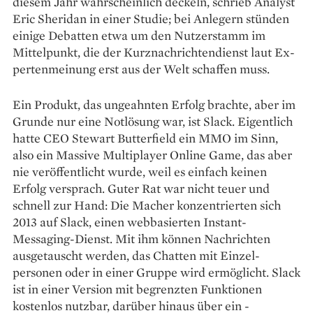
diesem Jahr wahrscheinlich deckeln, schrieb Analyst
Eric Sheridan in ­einer Studie; bei Anlegern stünden
einige Debatten etwa um den Nutzerstamm im
Mittelpunkt, die der Kurznachrichtendienst laut Ex­
pertenmeinung erst aus der Welt schaffen muss.
Ein Produkt, das ­ungeahnten Erfolg brachte, aber im
­Grunde nur eine Notlösung war, ist Slack. Eigentlich
hatte CEO Stewart Butter­field ein MMO im Sinn,
also ein Massive Multiplayer Online Game, das aber
nie veröffentlicht wurde, weil es einfach keinen
Erfolg versprach. Guter Rat war nicht teuer und
schnell zur Hand: Die Macher konzentrierten sich
2013 auf Slack, einen webbasierten Instant-
Messaging-Dienst. Mit ihm können Nachrichten
ausgetauscht werden, das Chatten mit Einzel­
personen oder in einer Gruppe wird ermöglicht. Slack
ist in ­einer Version mit ­begrenzten ­Funktionen
kostenlos nutzbar, darüber ­hinaus über ein ­