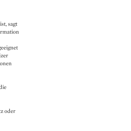
st, sagt
ormation
geeignet
izer
ionen
die
tz oder