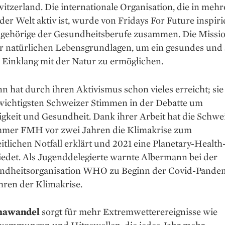
itzerland. Die internationale Organisation, die in meh
er Welt aktiv ist, wurde von Fridays For Future inspiri
ngehörige der Gesundheitsberufe zusammen. Die Missio
er natürlichen Lebensgrundlagen, um ein gesundes und 
 Einklang mit der Natur zu ermöglichen.
 hat durch ihren Aktivismus schon vieles erreicht; sie g
 wichtigsten Schweizer Stimmen in der Debatte um
gkeit und Gesundheit. Dank ihrer Arbeit hat die Schwe
mer FMH vor zwei Jahren die Klimakrise zum
tlichen Notfall erklärt und 2021 eine Plane­tary-Health
iedet. Als Jugenddelegierte warnte Albermann bei der
ndheits­organisation WHO zu Beginn der Covid-Pandem
hren der Klimakrise.
mawandel
sorgt für mehr Extremwetterereignisse wie