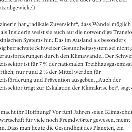
tz abgewickelt.
inerin hat „radikale Zuversicht“, dass Wandel möglich i
 als Insiderin weist sie auch auf die notwendige Transf
zinischen Systems hin: Das im Ausland als besonders
ig betrachtete Schweizer Gesundheitssystem sei nicht 
Herausforderungen durch den Klima­wandel. Der Schwe
tssektor ist für 7 % der nationalen Treibhausgasemiss
tlich; nur rund 2 % der Mittel werden für
itsförderung und Prä­vention ausgeben. „Auch der
tssektor trägt zur Eskalation der Klimakrise bei“, sagt 
 macht ihr Hoffnung? Vor fünf Jahren seien Klimaschu
fwirtschaft für viele noch Fremdwörter gewesen, meint
n. Dass man heute die Gesundheit des Planeten, ein