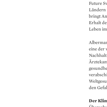
Future Sw
Ländern d
bringt A
Erhalt d
Leben im
Albermann
eine der
Nachhalti
Ärztekam
gesundhei
verabsch
Weltgesu
den Gefa
Der Kli