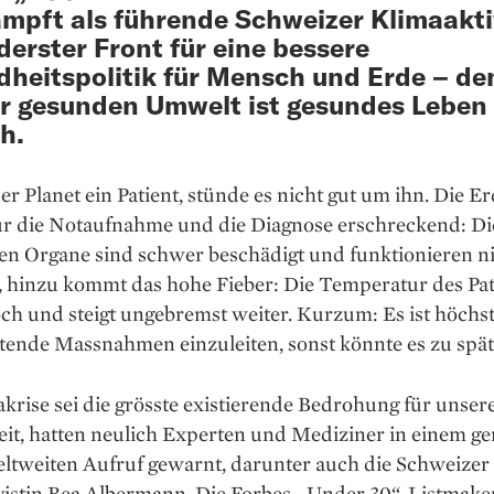
mpft als führende Schweizer Klimaakti
derster Front für eine bessere
heitspolitik für Mensch und Erde – de
er gesunden Umwelt ist gesundes Leben
h.
r Planet ein Patient, stünde es nicht gut um ihn. Die E
für die Notaufnahme und die Diagnose erschreckend: Di
en Organe sind schwer beschädigt und funktionieren ni
n, hinzu kommt das hohe Fieber: Die Temperatur des Pat
och und steigt ungebremst ­weiter. Kurzum: Es ist höchst
tende Massnahmen einzuleiten, sonst könnte es zu spät 
krise sei die grösste existierende Bedrohung für unser
it, hatten neulich Experten und Mediziner in einem g
ltweiten Aufruf gewarnt, darunter auch die Schweizer
vistin Bea Albermann. Die Forbes-„Under 30“-Listmaker