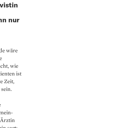
vistin
nn nur
rde wäre
e
cht, wie
ienten ist
e Zeit,
sein.
e
emein­
 Ärztin
in sagt: