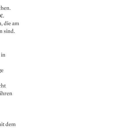
chen.
€.
, die am
n sind.
 in
ge
cht
 ihren
mit dem