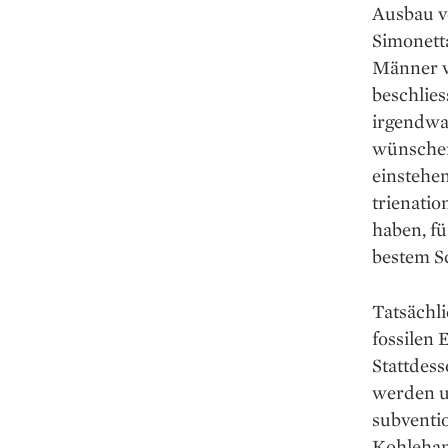
Ausbau v
Simonett
Männer v
beschlies
irgendwa
wünschen
einstehen
trienatio
haben, fü
bestem S
Tatsächli
fossilen 
Stattdess
werden un
subventio
Kohlehand