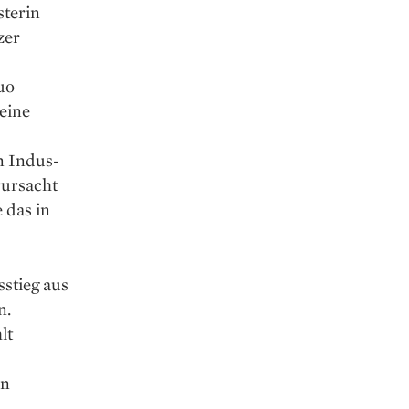
sterin
zer
uo
eine
en Indus­
rursacht
e das in
stieg aus
n.
lt
en