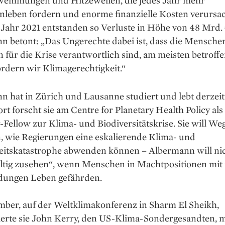
emmungen und Hitzewellen, die jedes Jahr mehr
leben fordern und enorme finanzielle Kosten verursa
 Jahr 2021 entstanden so Verluste in Höhe von 48 Mrd. 
 betont: „Das Ungerechte dabei ist, dass die Menschen
 für die Krise verantwortlich sind, am meisten betroffe
rdern wir Klimagerechtigkeit.“
 hat in Zürich und Lausanne studiert und lebt derzeit
ort forscht sie am Centre for Planetary Health Policy als
Fellow zur Klima- und Biodiversitäts­krise. Sie will We
n, wie Regierungen eine eskalierende Klima- und
itskatastrophe abwenden können – Albermann will ni
ültig zusehen“, wenn Menschen in Machtpositionen mit
idungen Leben gefährden.
ber, auf der Weltklima­konferenz in Sharm El Sheikh,
ierte sie John Kerry, den US-Klima-Sondergesandten, 