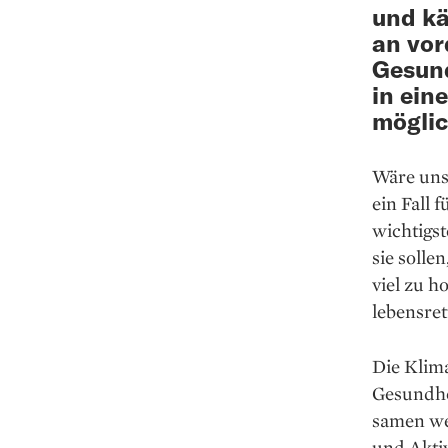
und kä
an vor
Gesund
in ein
möglic
Wäre unse
ein Fall 
wichtigst
sie solle
viel zu h
lebensret
Die Klima
Gesundhe
samen we
und Akti