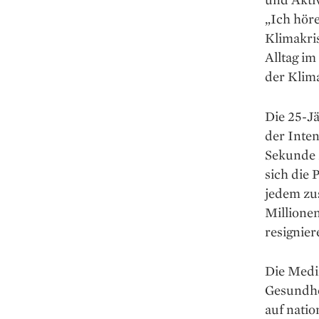
„Ich höre
Klimakris
Alltag i
der Klima
Die 25-J
der Inten
Sekunde z
sich die 
jedem zu
Millionen
resignier
Die Mediz
Gesundhei
auf natio