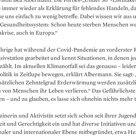
 immer wieder als Erklärung für fehlendes Handeln, da
e uns einfach zu wenig betreffe. Dabei wissen wir aus
m Gesundheits­system: Schon heute sterben Menschen we
krise, auch in Europa.“
ährige hat während der Covid-Pandemie an vorderster F
sivstation gearbeitet und kennt Situationen, in denen je
ählt. Im aktuellen Klimanotfall sei das genauso – leid
Politik in Zeitlupe bewegen, erklärt Albermann. Sie sagt:
sätzlichen Zehntelgrad Erd­erwärmung werden zusätzl
 von Menschen ihr Leben verlieren.“ Das Gefährlichste 
en – und zu glauben, es lasse sich ohnehin nichts mehr 
inerin und Aktivistin setzt sich schon seit ihrer Jugend
t und Gerechtigkeit ein und hat diverse Initiativen un
naler und inter­nationaler Ebene mitbegründet, etwa He