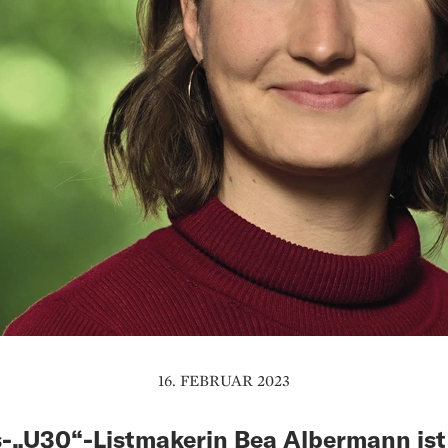
16. FEBRUAR 2023
-„U30“-Listmakerin Bea Albermann ist