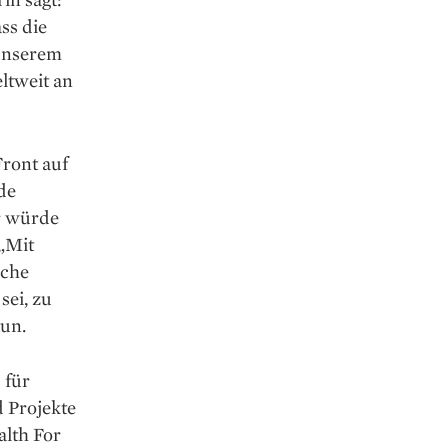
ss die
 unserem
ltweit an
ront auf
de
er würde
 „Mit
iche
sei, zu
tun.
 für
d Projekte
alth For