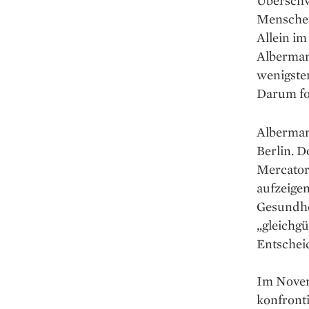
Überschw
Menschen
Allein im
Albermann
wenigsten
Darum fo
Albermann
Berlin. D
Mercator-
aufzeige
Gesundhe
„gleichg
Ent­sche
Im Novem
konfront