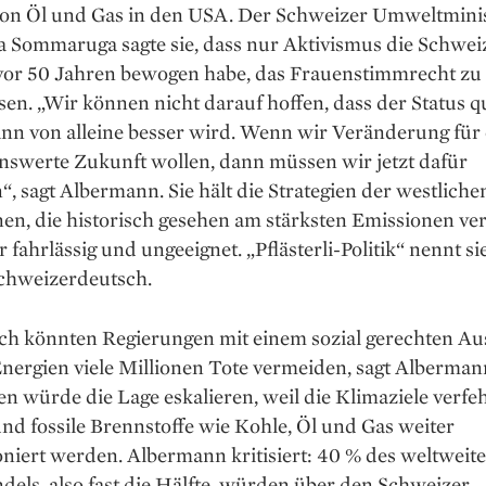
on Öl und Gas in den USA. Der Schweizer Umwelt­mini
a Sommaruga sagte sie, dass nur Aktivismus die Schwei
or 50 Jahren bewogen habe, das Frauenstimmrecht zu
sen. „Wir können nicht darauf hoffen, dass der Status q
nn von alleine besser wird. Wenn wir Veränderung für 
swerte Zukunft wollen, dann müssen wir jetzt dafür
“, sagt Albermann. Sie hält die Strategien der westlich
nen, die historisch gesehen am stärksten Emissionen ve
r fahrlässig und ungeeignet. „Pflästerli-Politik“ nennt si
chweizerdeutsch.
ch könnten Regierungen mit einem sozial gerechten Aus
Energien viele Millionen Tote vermeiden, sagt Alberman
en würde die Lage eskalieren, weil die Klimaziele verfeh
d fossile Brennstoffe wie Kohle, Öl und Gas weiter
niert werden. Albermann kritisiert: 40 % des weltweit
els, also fast die Hälfte, würden über den Schweizer