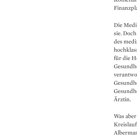
Finanzpla
Die Mediz
sie. Doch
des medi
hochklass
für die 
Gesundhei
verantwor
Gesundhe
Gesundhei
Ärztin.
Was aber
Kreislau
Alberman