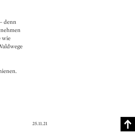
 – denn
ernehmen
e wie
 Waldwege
hienen.
25.11.21