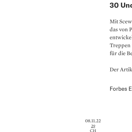
30 Und
Mit Scew
das von 
entwickel
Treppen 
für die B
Der Artik
Forbes E
08.11.22
29
CH