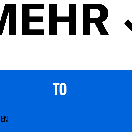
MEHR
TO 
MEN