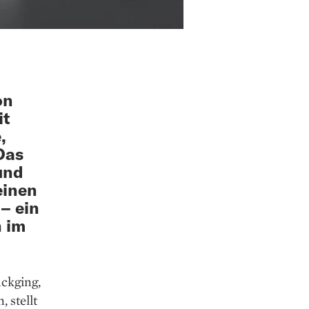
on
it
,
Das
und
einen
– ein
n im
ckging,
 stellt