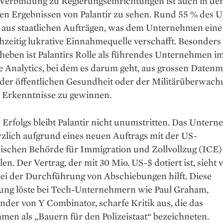
 Verbindung zu Regierungseinrichtungen ist auch in de
len Ergebnissen von Palantir zu sehen. Rund 55 % des 
aus staatlichen Aufträgen, was dem Unternehmen eine 
hzeitig lukrative Einnahmequelle verschafft. Besonders
heben ist Palantirs Rolle als führendes Unternehmen i
e Analytics, bei dem es darum geht, aus grossen Daten
 der öffentlichen Gesundheit oder der Militärüberwach
e Erkenntnisse zu gewinnen.
 Erfolgs bleibt Palantir nicht unumstritten. Das Unter
rzlich aufgrund eines neuen Auftrags mit der US-
ischen Behörde für Immigration und Zollvollzug (ICE) 
len. Der Vertrag, der mit 30 Mio. US-$ dotiert ist, sieht v
bei der Durchführung von Abschiebungen hilft. Diese
ung löste bei Tech-Unternehmern wie Paul Graham,
der von Y Combinator, scharfe Kritik aus, die das
en als „Bauern für den Polizeistaat“ bezeichneten.