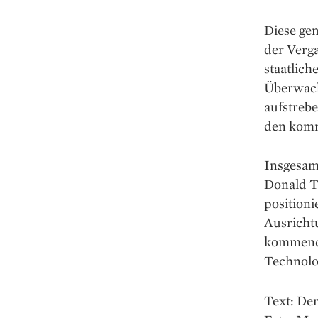
Diese gem
der Verg
staatlich
Überwachu
aufstrebe
den komm
Insgesamt
Donald T
positioni
Ausrichtu
kommende
Technolog
Text: Der