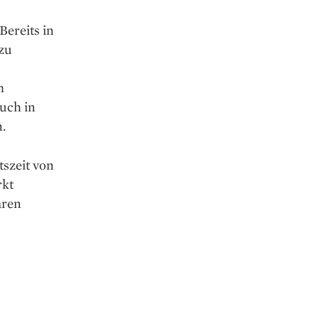
Bereits in
zu
m
uch in
.
tszeit von
rkt
aren