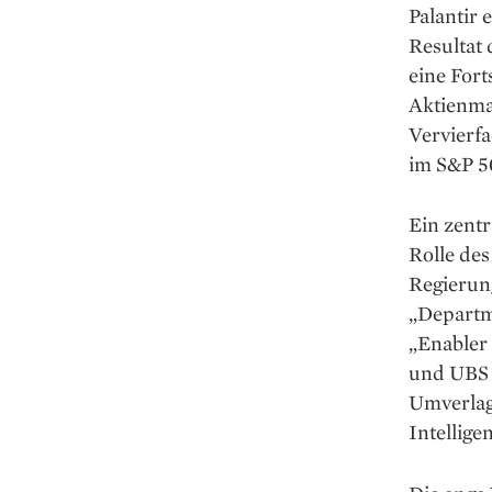
Palantir 
Resultat 
eine For
Aktienmar
Vervierf
im S&P 5
Ein zentr
Rolle de
Regierun
„Departm
„Enabler 
und UBS i
Umverlag
Intellige