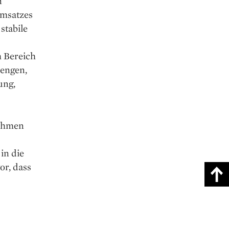
n
Umsatzes
stabile
m Bereich
mengen,
ung,
nehmen
in die
or, dass