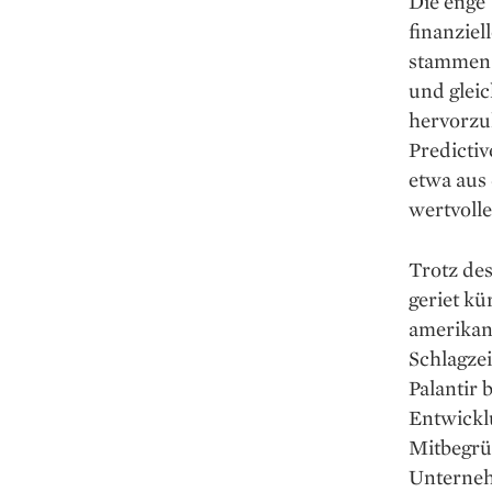
Die enge
finanziel
stammen 
und gleic
hervorzu
Predictiv
etwa aus
wertvoll
Trotz des
geriet kü
amerikan
Schlagzei
Palantir 
Entwickl
Mitbegrün
Unternehm