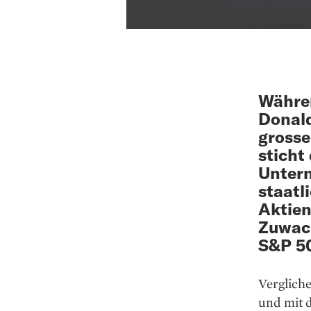
Währen
Donald
grosse
sticht
Untern
staatl
Aktien
Zuwach
S&P 5
Verglich
und mit 