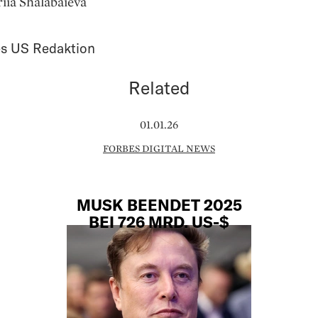
iia Shalabaieva
s US Redaktion
Related
01.01.26
FORBES DIGITAL NEWS
MUSK BEENDET 2025
BEI 726 MRD. US-$