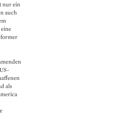
t nur ein
rn auch
dem
 eine
rformer
nehmenden
 US-
haffenen
d als
America
e