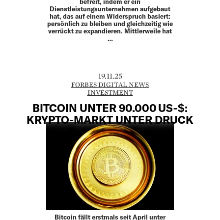
befreit, indem er ein
Dienstleistungsunternehmen aufgebaut
hat, das auf einem Widerspruch basiert:
persönlich zu bleiben und gleichzeitig wie
verrückt zu expandieren. Mittlerweile hat
…
19.11.25
FORBES DIGITAL NEWS
INVESTMENT
BITCOIN UNTER 90.000 US‑$:
KRYPTO-MARKT UNTER DRUCK
Bitcoin fällt erstmals seit April unter