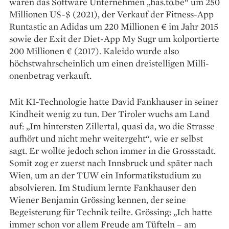
waren das Software Unternehmen „has.to.be“ um 250
Millionen US-$ (2021), der Verkauf der Fitness-App
Runtastic an Adidas um 220 Millionen € im Jahr 2015
sowie der Exit der Diet-App My Sugr um kolportierte
200 Millionen € (2017). Kaleido wurde also
höchstwahrscheinlich um einen dreistelligen Milli­
onenbetrag verkauft.
Mit KI-Technologie hatte David Fankhauser in seiner
Kindheit wenig zu tun. Der Tiroler wuchs am Land
auf: „Im hintersten Zillertal, quasi da, wo die Strasse
aufhört und nicht mehr weitergeht“, wie er selbst
sagt. Er wollte jedoch schon immer in die Grossstadt.
Somit zog er zuerst nach Innsbruck und später nach
Wien, um an der TUW ein Infor­matikstudium zu
absolvieren. Im Studium lernte Fankhauser den
Wiener Benjamin Grössing kennen, der seine
Begeisterung für Technik teilte. Grössing: „Ich hatte
immer schon vor allem Freude am Tüfteln – am