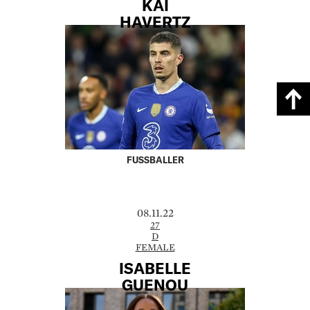
KAI
HAVERTZ
FUSSBALLER
08.11.22
27
D
FEMALE
ISABELLE
GUENOU