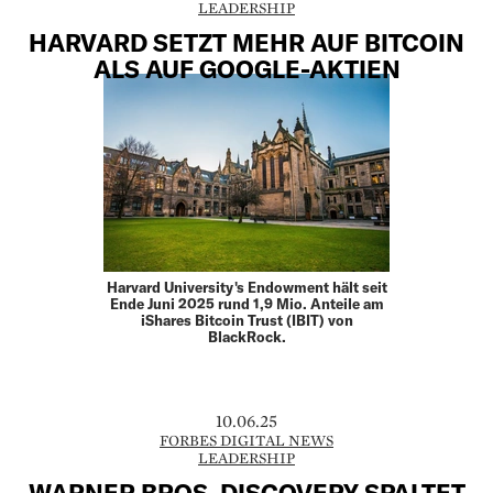
LEADERSHIP
HARVARD SETZT MEHR AUF BITCOIN
ALS AUF GOOGLE-AKTIEN
Harvard University's Endowment hält seit
Ende Juni 2025 rund 1,9 Mio. Anteile am
iShares Bitcoin Trust (IBIT) von
BlackRock.
10.06.25
FORBES DIGITAL NEWS
LEADERSHIP
WARNER BROS. DISCOVERY SPALTET