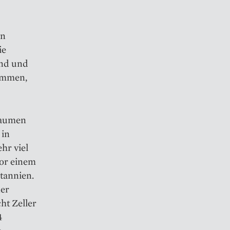
on
ie
and und
kommen,
 Daumen
 in
hr viel
vor einem
tannien.
er
ht Zeller
4