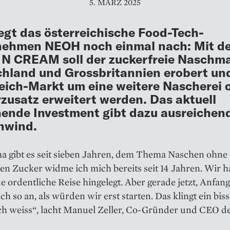
5. MÄRZ 2025
egt das österreichische Food-Tech-
nehmen NEOH noch einmal nach: Mit d
N CREAM soll der zuckerfreie Naschma
hland und Grossbritannien erobert un
eich-Markt um eine weitere Nascherei 
zusatz erweitert werden. Das aktuell
ende Investment gibt dazu ausreichen
nwind.
ma gibt es seit sieben Jahren, dem Thema Naschen ohne
en Zucker widme ich mich bereits seit 14 Jahren. Wir 
e ordentliche Reise hingelegt. Aber gerade jetzt, Anfan
sich so an, als würden wir erst starten. Das klingt ein bi
ich weiss“, lacht Manuel Zeller, Co-Gründer und CEO