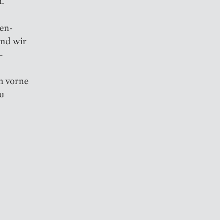
.
en­
ind wir
­
h vorne
zu