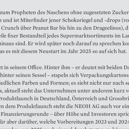
st zum Propheten des Naschens ohne zugesetzten Zucker
 und ist Miterfinder jener Schokoriegel und -drops (v
Crunch über Peanut Bar bis hin zu den Drageelinos), d
ile fixer Bestandteil jedes Supermarktsortiments im L
hinaus sind. Er wird später noch darauf zu sprechen 
was es mit diesem Neustart im Jahr 2025 so auf sich hat.
tzt in seinem Office. Hinter ihm – er deutet mit beiden
hinter seinen Sessel – stapeln sich Verpackungskartons
edlichen Farben und Formen; es sieht nicht nur nach se
us, aktuell steht das Unternehmen unter anderem kurz 
Produktlaunch in Deutschland, Österreich und Grossbri
n dem Produktlaunch steht die NEOH AG auch vor ein
 Finanzierungsrunde – über Höhe und Investoren spric
afür aber darüber, welche Vorbereitungen 2023 und 202