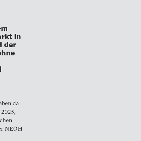
em
rkt in
d der
ohne
d
haben da
g 2025,
sschen
 der NEOH