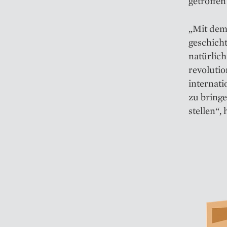
getroffe
„Mit dem
geschich
natürlich
revolutio
internati
zu bringe
stellen“, 