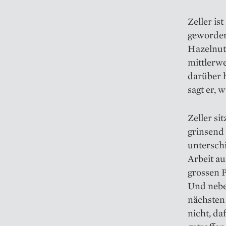
Zeller i
geworden
Hazelnut 
mittlerwe
darüber 
sagt er, 
Zeller si
grinsend 
unterschi
Arbeit a
grossen 
Und nebe
nächsten
nicht, d