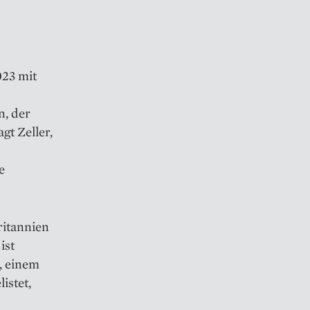
023 mit
n, der
gt Zeller,
e
ritannien
ist
, einem
istet,