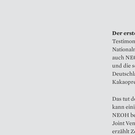
Der erst
Testimoni
National
auch NEOH
und die s
Deutschl
Kakaoprei
Das tut 
kann eini
NEOH bei
Joint Ven
erzählt Z