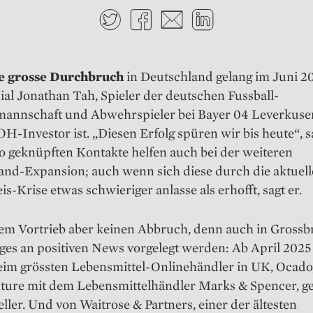
Twitter
Facebook
E-mail
LinkedIn
e grosse Durchbruch
in Deutschland gelang im Juni 2
al Jonathan Tah, Spieler der deutschen Fussball-
mannschaft und Abwehrspieler bei Bayer 04 Leverkuse
-­Investor ist. „Diesen Erfolg spüren wir bis heute“, sa
o geknüpften Kontakte helfen auch bei der weiteren
and-Expansion; auch wenn sich diese durch die aktuell
s-Krise etwas schwieriger anlasse als erhofft, sagt er.
dem Vortrieb aber keinen Abbruch, denn auch in Grossb
ges an positiven News vorgelegt werden: Ab April 2025 
m grössten Lebensmittel-Onlinehändler in UK, Ocado
ture mit dem Lebens­mittelhändler Marks & Spencer, gel
eller. Und von Wait­rose & Partners, einer der ältesten