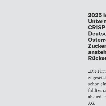
2025 l
Unter
CRISP 
Deutsc
Österr
Zucker
ansteh
Rücke
„Die Fir
zugesetzt
schon ein
fühlt es 
absurd, 
AG.