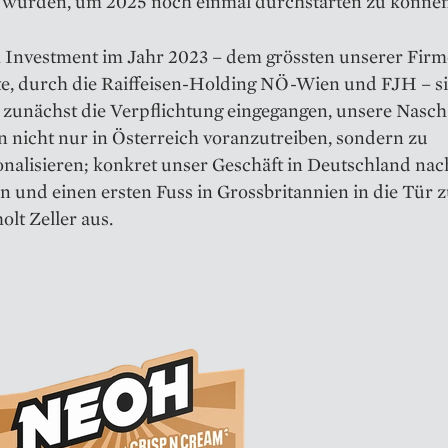
n wurden, um 2025 noch einmal durchstarten zu können
 Investment im Jahr 2023 – dem grössten unserer Firm
te, durch die Raiffeisen-­Holding NÖ-Wien und FJH – s
 zunächst die ­Verpflichtung eingegangen, unsere Nasch
n nicht nur in Österreich ­voranzutreiben, sondern zu
onalisieren; konkret unser Geschäft in Deutschland nac
n und einen ersten Fuss in Grossbritannien in die Tür 
holt Zeller aus.