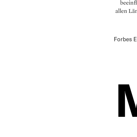
beeinf
allen Lä
Forbes E