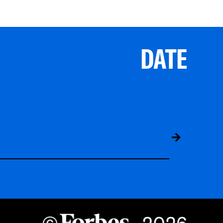
DATE
ABS