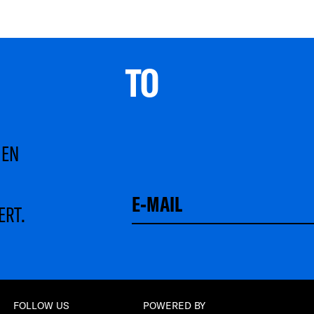
TO 
MEN
ERT.
FOLLOW US
POWERED BY