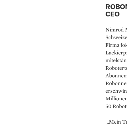
ROBO
CEO
Nimrod M
Schweize
Firma fok
Lackierp
mitelstä
Roboterte
Abonneme
Robonnem
erschwin
Millionen
50 Robot
„Mein Tr