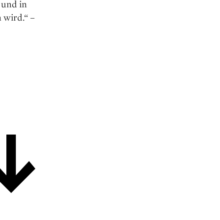
 und in
 wird.“ –