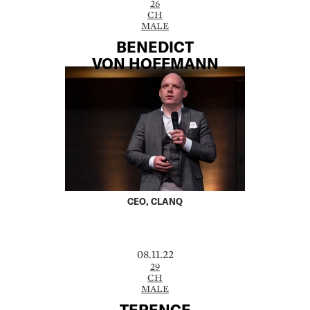
26
CH
MALE
BENEDICT
VON HOFFMANN
CEO, CLANQ
08.11.22
29
CH
MALE
TERENCE