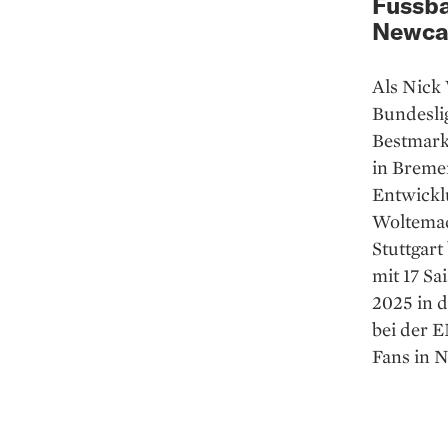
Fussba
Newcas
Als Nick
Bundeslig
Bestmarke
in Breme
Entwicklu
Woltemad
Stuttgar
mit 17 Sa
2025 in 
bei der E
Fans in 