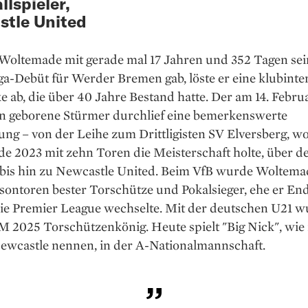
llspieler,
tle United
 Woltemade mit gerade mal 17 Jahren und 352 Tagen sei
a-Debüt für Werder Bremen gab, löste er eine klubinte
 ab, die über 40 Jahre Bestand hatte. Der am 14. Febru
n geborene Stürmer durchlief eine bemerkenswerte
ng – von der Leihe zum Drittligisten SV Elversberg, w
e 2023 mit zehn Toren die Meisterschaft holte, über d
t bis hin zu Newcastle United. Beim VfB wurde Woltem
isontoren bester Torschütze und Pokalsieger, ehe er En
die Premier League wechselte. Mit der deutschen U21 w
M 2025 Torschützenkönig. Heute spielt "Big Nick", wie 
Newcastle nennen, in der A-Nationalmannschaft.