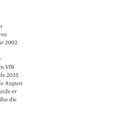
n
rne
ar 2002
o
en VfB
ade 2025
de August
urde er
ihn die