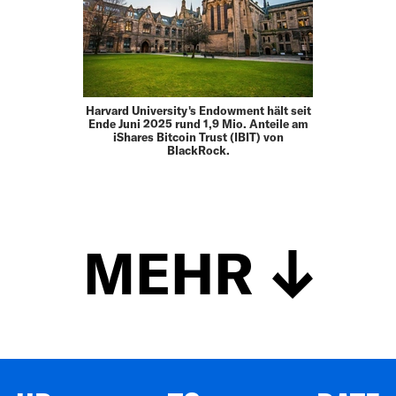
Harvard University's Endowment hält seit
Ende Juni 2025 rund 1,9 Mio. Anteile am
iShares Bitcoin Trust (IBIT) von
BlackRock.
MEHR