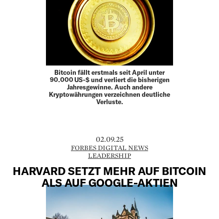
Bitcoin fällt erstmals seit April unter
90.000 US‑$ und verliert die bisherigen
Jahresgewinne. Auch andere
Kryptowährungen verzeichnen deutliche
Verluste.
02.09.25
FORBES DIGITAL NEWS
LEADERSHIP
HARVARD SETZT MEHR AUF BITCOIN
ALS AUF GOOGLE-AKTIEN