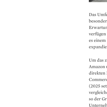
Das Umfel
besonder
Erwartun
verfügen 
es einem
expandie
Um das z
Amazon u
direkten 
Commerce
(2025 se
vergleic
so der Gr
Unterneh