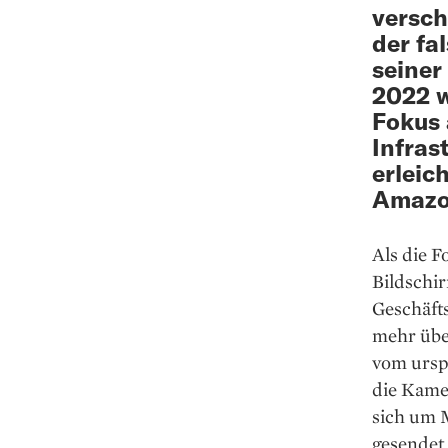
versch
der fal
seiner
2022 w
Fokus 
Infras
erleic
Amazon
Als die F
Bildschir
Geschäfts
mehr über
vom ursp
die Kamer
sich um M
gesendet 