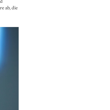
nd
e ab, die