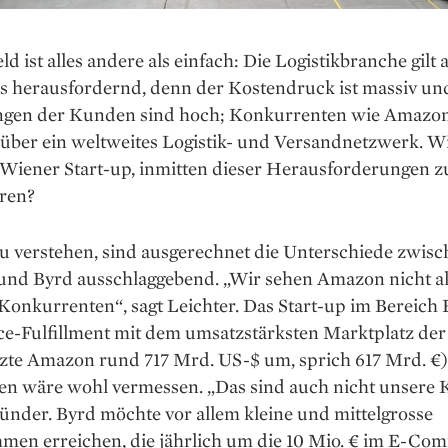
d ist alles andere als einfach: Die Logistik­branche gilt a
s herausfordernd, denn der Kostendruck ist massiv un
gen der Kunden sind hoch; Konkurrenten wie Amazo
über ein weltweites Logistik- und Versandnetzwerk. Wi
 Wiener Start-up, inmitten dieser Herausforderungen z
ren?
u verstehen, sind ausgerechnet die Unterschiede zwis
nd Byrd ausschlaggebend. „Wir sehen Amazon nicht a
Konkurrenten“, sagt Leichter. Das Start-up im Bereich 
-Fulfillment mit dem umsatzstärksten Marktplatz der
tzte Amazon rund 717 Mrd. US-$ um, sprich 617 Mrd. €)
hen wäre wohl vermessen. „Das sind auch nicht unsere
ünder. Byrd möchte vor allem kleine und mittelgrosse
men erreichen, die jährlich um die 10 Mio. € im E-Co