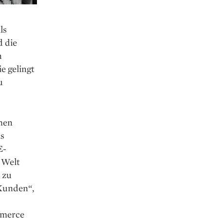
ls
d die
n
e gelingt
u
chen
ls
E-
 Welt
 zu
 Kunden“,
mmerce