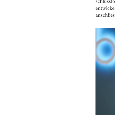
schlussfo
entwickel
anschlies