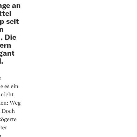
nge an
ttel
p seit
en
. Die
lern
igant
.
e
e es ein
 nicht
len: Weg
. Doch
zögerte
ter
n