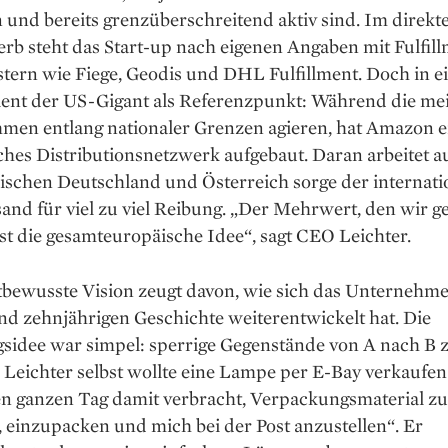
und bereits grenzüberschreitend aktiv sind. Im direkt
rb steht das Start-up nach eigenen Angaben mit Fulfill
stern wie Fiege, Geodis und DHL Fulfillment. Doch in 
ient der US-Gigant als Referenzpunkt: Während die me
men entlang nationaler Grenzen agieren, hat Amazon e
hes Distributionsnetzwerk aufgebaut. Daran arbeitet a
ischen Deutschland und Österreich sorge der internati
and für viel zu viel Reibung. „Der Mehrwert, den wir g
st die gesamteuropäische Idee“, sagt CEO Leichter.
tbewusste Vision zeugt davon, wie sich das Unternehme
nd zehnjährigen Geschichte weiterentwickelt hat. Die
sidee war simpel: sperrige Gegenstände von A nach B 
Leichter selbst wollte eine Lampe per E-Bay verkaufen
en ganzen Tag damit verbracht, Verpackungsmaterial zu
 einzupacken und mich bei der Post anzustellen“. Er