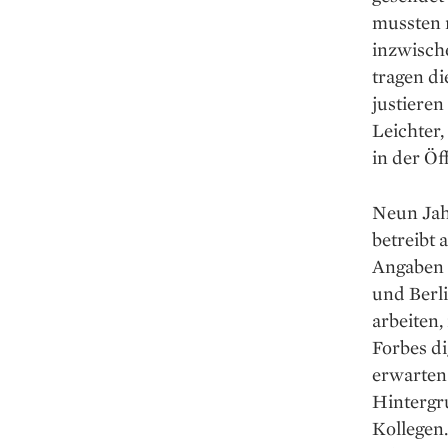
mussten 
inzwische
tragen di
justieren
Leichter
in der Öf
Neun Jah
betreibt 
Angaben k
und Berli
arbeiten,
Forbes di
erwarten 
Hintergr
Kollegen.