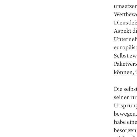
umsetzen 
Wettbewe
Dienstlei
Aspekt d
Unterneh
europäisc
Selbst zw
Paketvers
können, i
Die selbs
seiner ru
Ursprung
bewegen. 
habe ein
besorgen,