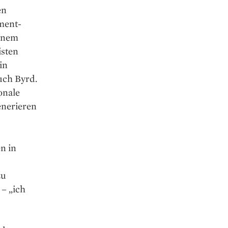
en
ment-
einem
isten
in
uch Byrd.
onale
enerieren
n in
zu
 – „ich