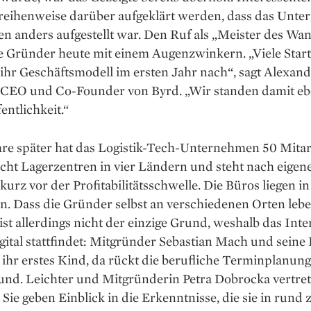
reihenweise darüber auf­geklärt werden, dass das Unt
n anders aufgestellt war. Den Ruf als „Meister des Wa
e Gründer heute mit einem Augen­zwinkern. „Viele Star
 ihr Geschäftsmodell im ersten Jahr nach“, sagt Alexan
, CEO und Co-­Founder von Byrd. „Wir standen damit e
fentlichkeit.“
re später hat das Logistik-Tech-Unternehmen 50 Mitarb
acht Lagerzentren in vier Ländern und steht nach eigen
urz vor der Profitabilitätsschwelle. Die Büros liegen i
n. Dass die Gründer selbst an verschiedenen Orten leb
 ist allerdings nicht der einzige Grund, weshalb das Int
gital stattfindet: Mitgründer Sebastian Mach und seine
ihr erstes Kind, da rückt die berufliche Terminplanung
und. Leichter und Mitgründerin Petra Dobrocka vertret
 Sie geben Einblick in die Erkenntnisse, die sie in rund