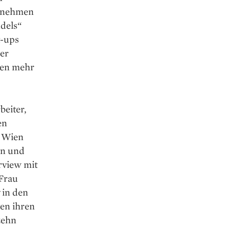
ernehmen
ndels“
t-ups
der
ben mehr
eiter,
en
n Wien
en und
erview mit
 Frau
 in den
en ihren
 zehn