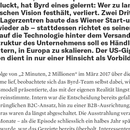
luckt, hat Byrd eines gelernt: Wer zu la
schen Vision festhält, verliert. Zwei Dri
 Lagerzentren baute das Wiener Start-u
ieder ab – stattdessen ­richtet es sein
auf die Technologie hinter dem ­Versand
truktur des Unternehmens soll es ­Händ
htern, in Europa zu skalieren. Der US-G
 dient in nur einer Hinsicht als Vorbild
olge von „2 Minuten, 2 Millionen“ im März 2017 über di
me lief, beobachtete sich das Byrd-Team selbst dabei, wi
modell präsentierte, das mit der eigenen Realität längst
einstimmte. Intern war die Entscheidung bereits gefal
rünglichen B2C-Ansatz, hin zu einer B2B-Ausrichtung
as waren da längst abgeschaltet. Die Ausstrahlung ver
onate – als die Episode schliesslich ein halbes Jahr spä
wurde, war das Gezeigte bereits überholt. Interessente