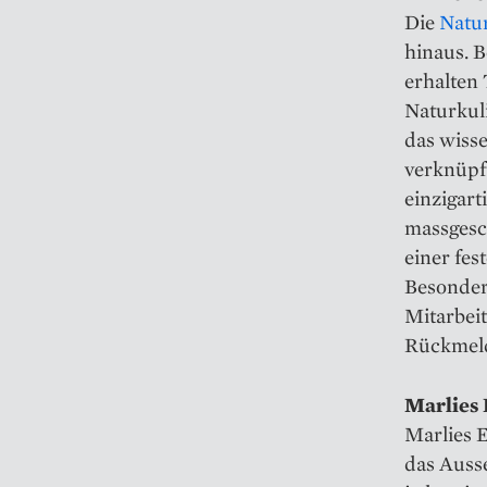
Die
Natur
hinaus. B
erhalten
Naturkuli
das wisse
verknüpf
einzigart
massgesc
einer fes
Besonders
Mitarbei
Rückmeld
Marlies 
Marlies E
das Auss