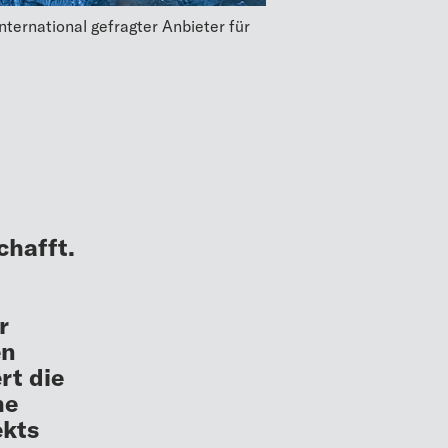
international gefragter Anbieter für
chafft.
r
en
rt die
he
ekts