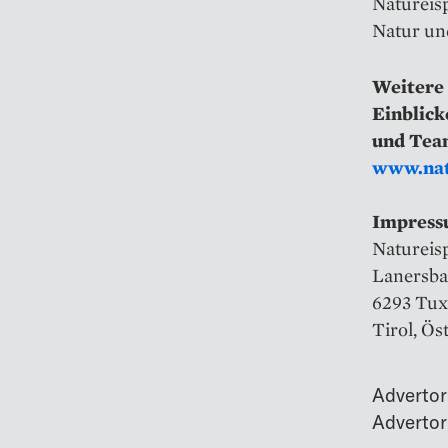
Natureis
Natur un
Weitere
Einblick
und Tea
www.natu
Impres
Natureis
Lanersba
6293 Tux
Tirol, Ös
Advertor