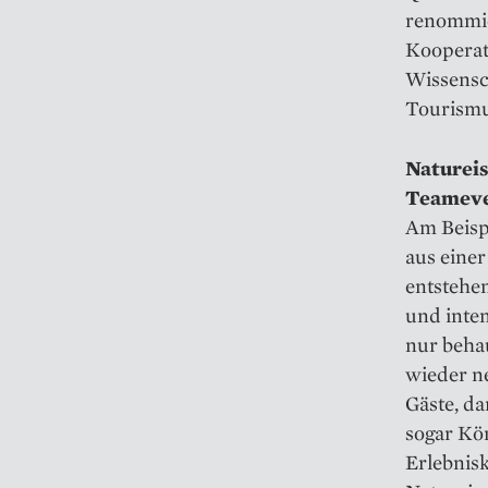
renommie
Kooperat
Wissensch
Tourismu
Natureis
Teameve
Am Beisp
aus einer
entstehe
und inte
nur beha
wieder n
Gäste, d
sogar Kö
Erlebnis