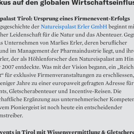
kus auf den globalen Wirtschaftseinflu
palast Tirol: Ursprung eines Firmenevent-Erfolgs
lgsgeschichte der
Natureispalast Erler GmbH
beginnt mi
cher Leidenschaft für die Natur und das Abenteuer. Ge
s Unternehmen von Marlies Erler, deren beruflicher
und im Management der Pharmaindustrie liegt, und i
ler, der als Höhlenforscher den Natureispalast am Hin
 2007 entdeckte. Was mit der Vision begann, ein „Reich
“ für exklusive Firmenveranstaltungen zu erschliessen
niger Jahre zu einer europaweit gefragten Adresse für
ts, Gletscherabenteuer und Incentive-Reisen. Die
chaftliche Ergänzung aus unternehmerischer Kompete
vem Pioniergeist ist noch heute ein entscheidender
streiber.
ents in Tirol mit Wissensvermittlung & Gletscher