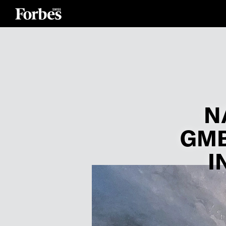
N
GMB
I