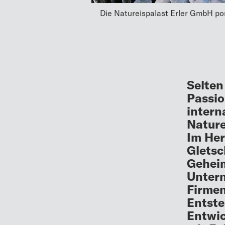
Die Natureispalast Erler GmbH posit
Selten
Passio
intern
Nature
Im Her
Gletsc
Geheim
Untern
Firmen
Entste
Entwic