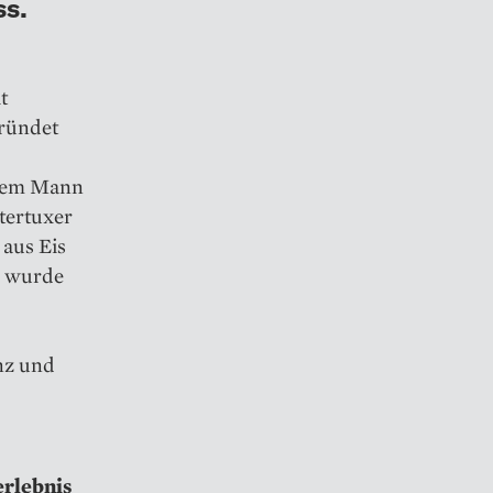
ss.
t
gründet
hrem Mann
tertuxer
 aus Eis
, wurde
nz und
erlebnis