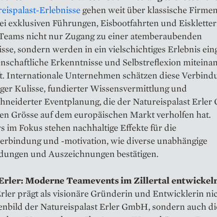
eispalast-Erlebnisse
gehen weit über klassische Firme
ei exklusiven Führungen, Eisbootfahrten und Eisklette
 Teams nicht nur Zugang zu einer atemberaubenden
sse, sondern werden in ein vielschichtiges Erlebnis eing
nschaftliche Erkenntnisse und Selbstreflexion miteina
t. Internationale Unternehmen schätzen diese Verbind
iger Kulisse, fundierter Wissensvermittlung und
hneiderter Eventplanung, die der Natureispalast Erle
ten Grösse auf dem europäischen Markt verholfen hat.
 im Fokus stehen nachhaltige Effekte für die
terbindung und -motivation, wie diverse unabhängige
ungen und Auszeichnungen bestätigen.
Erler: Moderne Teamevents im Zillertal entwickel
rler prägt als visionäre Gründerin und Entwicklerin ni
enbild der Natureispalast Erler GmbH, sondern auch die