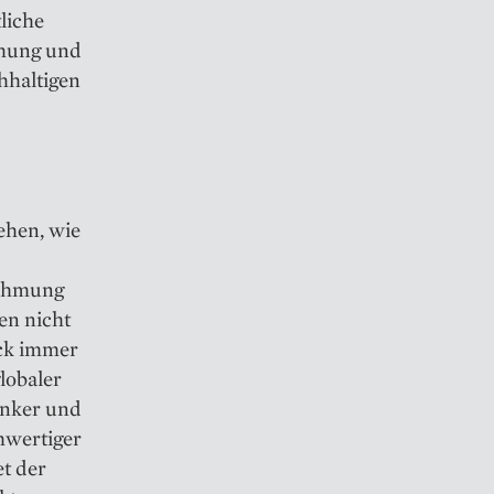
liche
chung und
hhaltigen
iehen, wie
hahmung
en nicht
ick immer
lobaler
enker und
hwertiger
t der