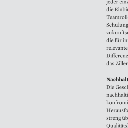
jeder ei
die Einbi
Teamroll
Schulung
zukunfts
die für 
relevante
Differen
das Zille
Nachhalt
Die Gesc
nachhalt
konfronti
Herausfo
streng ü
Qualität