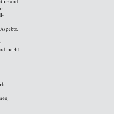
athie und
n-
l-
 Aspekte,
r
und macht
rb
nen,