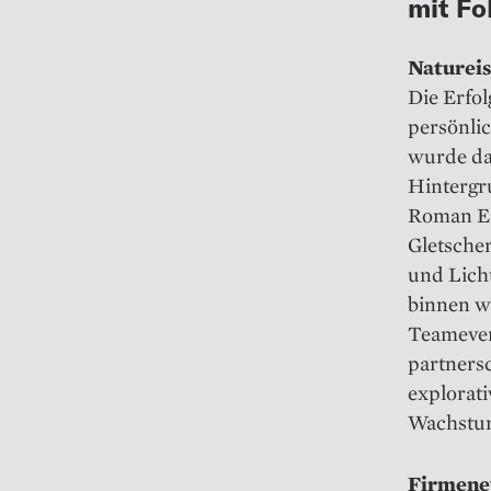
mit Fo
Natureis
Die Erfo
persönli
wurde da
Hintergr
Roman Er
Gletscher
und Licht
binnen we
Teameven
partners
explorati
Wachstum
Firmenev