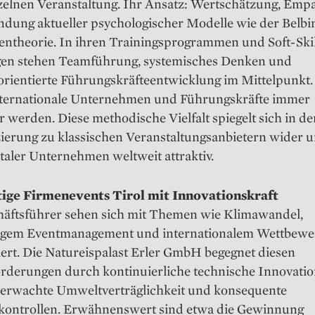
nzelnen Veranstaltung. Ihr Ansatz: Wertschätzung, Emp
ndung aktueller psychologischer Modelle wie der Belbi
entheorie. In ihren Trainingsprogrammen und Soft-Skil
en stehen Teamführung, systemisches Denken und
orientierte Führungskräfteentwicklung im Mittelpunkt.
internationale Unternehmen und Führungskräfte immer
r werden. Diese methodische Vielfalt spiegelt sich in de
zierung zu klassischen Veranstaltungsanbietern wider 
rtaler Unternehmen weltweit attraktiv.
ige Firmenevents Tirol mit Innovationskraft
häftsführer sehen sich mit Themen wie Klimawandel,
igem Eventmanagement und internationalem Wettbewe
ert. Die Natureispalast Erler GmbH begegnet diesen
rderungen durch kontinuierliche technische Innovatio
berwachte Umweltverträglichkeit und konsequente
skontrollen. Erwähnenswert sind etwa die Gewinnung