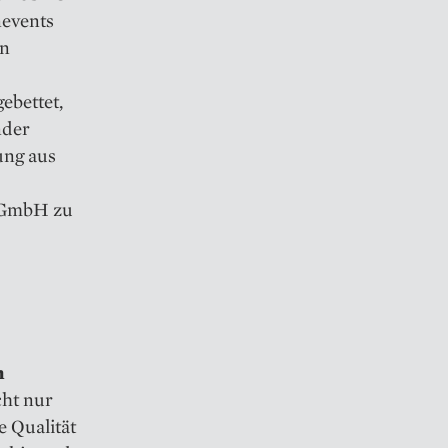
nevents
rn
ebettet,
nder
ung aus
r GmbH zu
n
cht nur
 Qualität