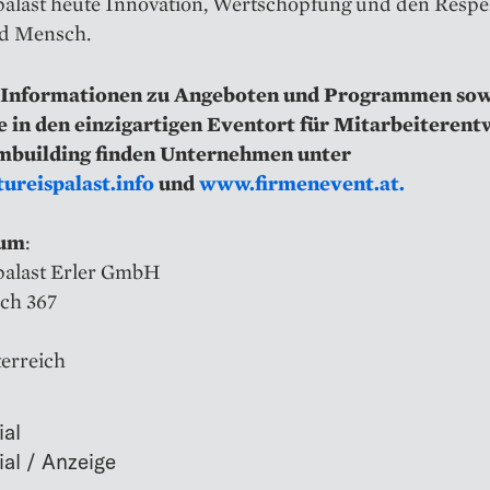
palast heute Innovation, Wertschöpfung und den Respe
d Mensch.
 Informationen zu Angeboten und Programmen so
e in den einzigartigen Eventort für Mitarbeiterent
mbuilding finden Unternehmen unter
reispalast.info
und
www.firmenevent.at.
sum
:
palast Erler GmbH
ch 367
terreich
ial