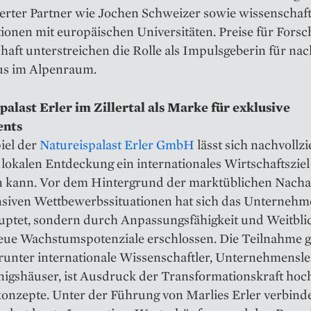
rter Partner wie Jochen Schweizer sowie wissenschaft
ionen mit europäischen Universitäten. Preise für Fors
aft unterstreichen die Rolle als Impulsgeberin für nac
s im Alpenraum.
palast Erler im Zillertal als Marke für exklusive
nts
iel der
Natureispalast Erler GmbH
lässt sich nachvollz
 lokalen Entdeckung ein internationales Wirtschaftsziel
n kann. Vor dem Hintergrund der marktüblichen Nac
nsiven Wettbewerbssituationen hat sich das Unternehm
uptet, sondern durch Anpassungsfähigkeit und Weitbl
eue Wachstumspotenziale erschlossen. Die Teilnahme g
arunter internationale Wissenschaftler, Unternehmensl
nigshäuser, ist Ausdruck der Transformationskraft hoc
konzepte. Unter der Führung von Marlies Erler verbinde