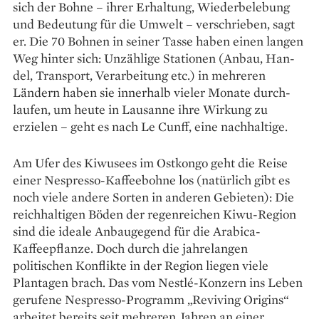
sich der Bohne – ihrer Erhaltung, Wie­derbelebung
und Bedeutung für die Umwelt – verschrieben, sagt
er. Die 70 Bohnen in seiner Tasse haben einen langen
Weg hinter sich: Un­zählige Stationen (Anbau, Han­
del, Transport, Verarbeitung etc.) in mehreren
Ländern ­haben sie in­nerhalb vieler Monate durch­
laufen, um heute in Lausanne ihre Wirkung zu
erzielen – geht es nach Le Cunff, eine nach­haltige.
Am Ufer des Kiwusees im Ost­kongo geht die Reise
einer Nespresso-Kaffeebohne los (natürlich gibt es
noch viele andere Sorten in anderen Gebieten): Die
reichhaltigen Böden der regenreichen Kiwu-Region
sind die ideale Anbaugegend für die Arabica-
Kaffeepflanze. Doch durch die jahrelangen
politischen Konflikte in der Region liegen viele
Plantagen brach. Das vom Nestlé-Konzern ins Leben
gerufene ­Nespresso-Programm „Reviving Origins“
arbeitet bereits seit mehreren Jahren an einer