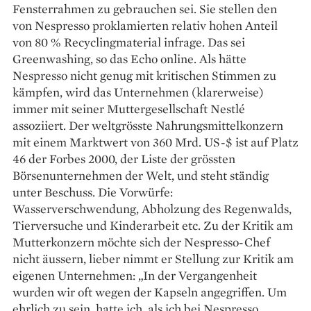
Fensterrahmen zu gebrauchen sei. Sie stellen den
von Nespresso proklamierten relativ hohen Anteil
von 80 % Recyclingmaterial infrage. Das sei
Greenwashing, so das Echo online. Als hätte
Nespresso nicht genug mit kritischen Stimmen zu
kämpfen, wird das Unternehmen (klarerweise)
immer mit seiner Muttergesellschaft Nestlé
assoziiert. Der weltgrösste Nahrungsmittel­konzern
mit einem Marktwert von 360 Mrd. US-$ ist auf Platz
46 der Forbes 2000, der Liste der grössten
Börsenunternehmen der Welt, und steht ständig
unter Beschuss. Die Vorwürfe:
Wasserverschwendung, Abholzung des Regenwalds,
Tier­versuche und Kinderarbeit etc. Zu der Kritik am
Mutterkonzern möchte sich der Nespresso-Chef
nicht äussern, lieber nimmt er Stellung zur Kritik am
eigenen Unternehmen: „In der Vergangenheit
wurden wir oft wegen der Kapseln angegriffen. Um
ehrlich zu sein, hatte ich, als ich bei Nespresso