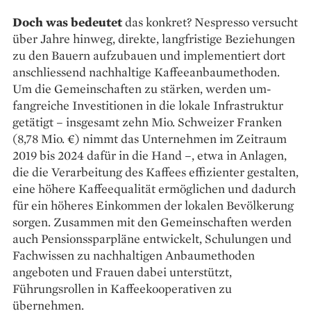
Doch was bedeutet
das konkret? Nespresso versucht
über Jahre hinweg, direkte, langfristige Beziehungen
zu den Bauern auf­zubauen und implementiert dort
anschliessend nachhaltige Kaffee­anbaumethoden.
Um die Gemeinschaften zu stärken, werden um­
fangreiche Investitionen in die lokale Infrastruktur
getätigt – insgesamt zehn Mio. Schweizer Franken
(8,78 Mio. €) nimmt das Unter­nehmen im Zeitraum
2019 bis 2024 dafür in die Hand –, etwa in An­lagen,
die die Verarbeitung des Kaffees effizienter gestalten,
eine höhere Kaffeequalität ermöglichen und dadurch
für ein höheres Einkommen der lokalen Be­völkerung
sorgen. Zusammen mit den Gemeinschaften werden
auch Pensionssparpläne entwickelt, Schulungen und
Fachwissen zu nachhaltigen Anbau­methoden
angeboten und Frauen dabei unterstützt,
Führungsrollen in Kaffeekooperativen zu
übernehmen.