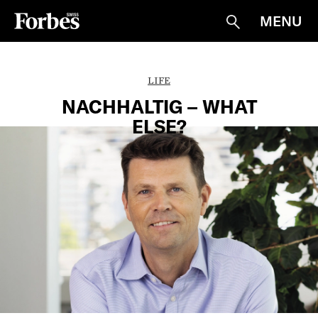
MENU
Suche
LIFE
NACHHALTIG – WHAT
ELSE?