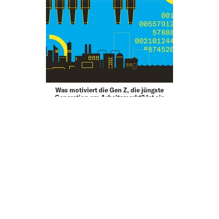
Was motiviert die Gen Z, die jüngste
Generation am Arbeitsmarkt? Ist sie
wirklich so faul, wie es ihr oft von älteren
Generationen nachgesagt wird? Und
welche Massnahmen können Arbeitgeber
setzen, um mehr junge Talente …
21.09.23
LIFE
THE WORLD IS YOUR OYSTER