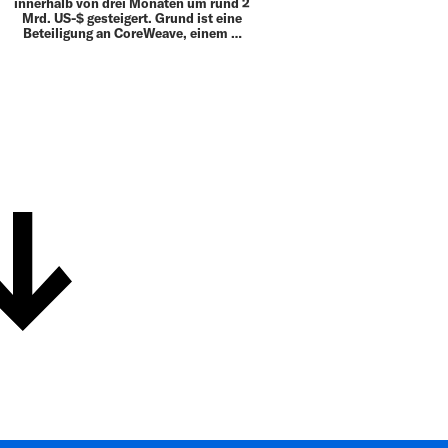
innerhalb von drei Monaten um rund 2
Mrd. US-$ gesteigert. Grund ist eine
Beteiligung an CoreWeave, einem …