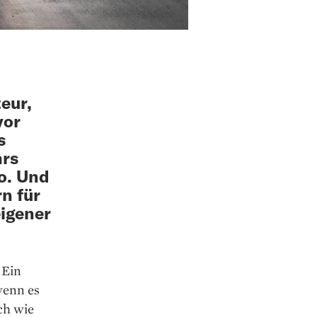
eur,
vor
s
hrs
o. Und
n für
igener
 Ein
wenn es
ch wie