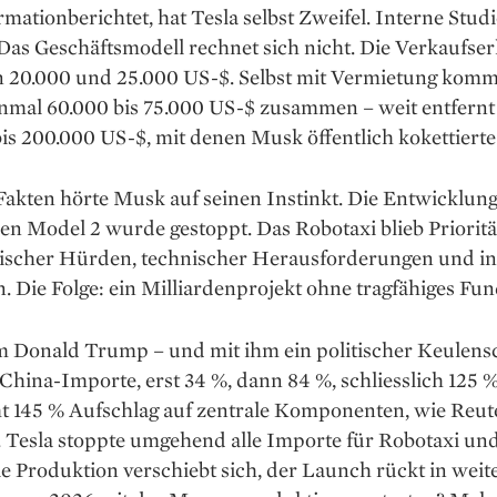
mationberichtet, hat Tesla selbst Zweifel. Interne Stud
as Geschäftsmodell rechnet sich nicht. Die Verkaufser
 20.000 und 25.000 US-$. Selbst mit Vermietung kom
inmal 60.000 bis 75.000 US-$ zusammen – weit entfernt
is 200.000 US-$, mit denen Musk öffentlich kokettierte
 Fakten hörte Musk auf seinen Instinkt. Die Entwicklun
en Model 2 wurde gestoppt. Das Robotaxi blieb Priorität
rischer Hürden, technischer Herausforderungen und in
 Die Folge: ein Milliardenprojekt ohne tragfähiges Fu
 Donald Trump – und mit ihm ein politischer Keulensc
 China-Importe, erst 34 %, dann 84 %, schliesslich 125 %
t 145 % Aufschlag auf zentrale Komponenten, wie Reut
. Tesla stoppte umgehend alle Importe für Robotaxi un
e Produktion verschiebt sich, der Launch rückt in weit