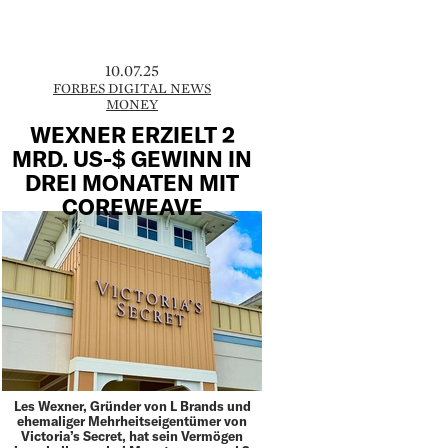
10.07.25
FORBES DIGITAL NEWS
MONEY
WEXNER ERZIELT 2
MRD. US-$ GEWINN IN
DREI MONATEN MIT
COREWEAVE
Les Wexner, Gründer von L Brands und
ehemaliger Mehrheitseigentümer von
Victoria’s Secret, hat sein Vermögen