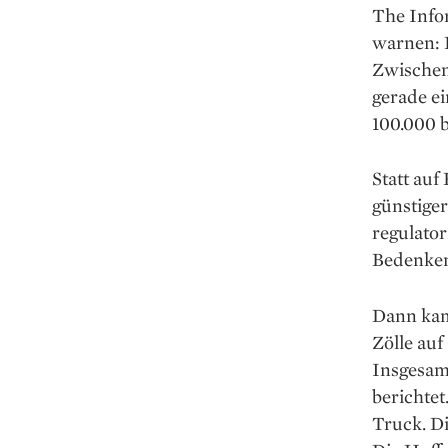
The Infor
warnen: D
Zwischen
gerade e
100.000 b
Statt auf
günstiger
regulato
Bedenken.
Dann kam
Zölle auf
Insgesam
berichtet
Truck. Di