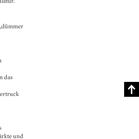
latur.
s „dümmer
m
en das
ertruck
s
ärkte und