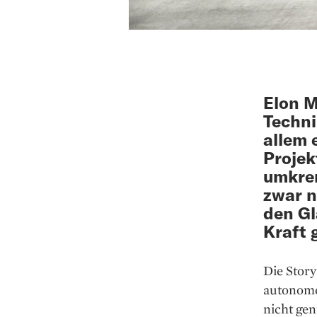
Elon M
Techni
allem 
Projek
umkrem
zwar n
den Gl
Kraft
Die Story
autonome
nicht gen