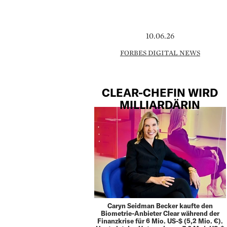
10.06.26
FORBES DIGITAL NEWS
CLEAR-CHEFIN WIRD
MILLIARDÄRIN
Caryn Seidman Becker kaufte den
Biometrie-Anbieter Clear während der
Finanzkrise für 6 Mio. US-$ (5,2 Mio. €).