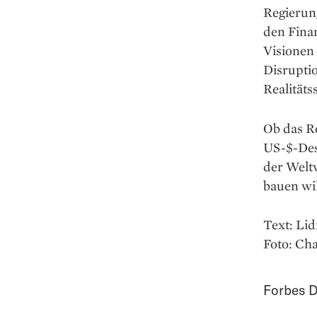
Regierun
den Fina
Visionen
Disrupti
Realitätss
Ob das R
US-$-Desa
der Weltw
bauen wi
Text: Lid
Foto: Cha
Forbes D