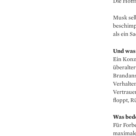
Die Hoff
Musk selb
beschimp
als ein Sa
Und was 
Ein Konz
überalter
Brandansc
Verhalte
Vertraue
floppt, R
Was bede
Für Forbe
maximale 