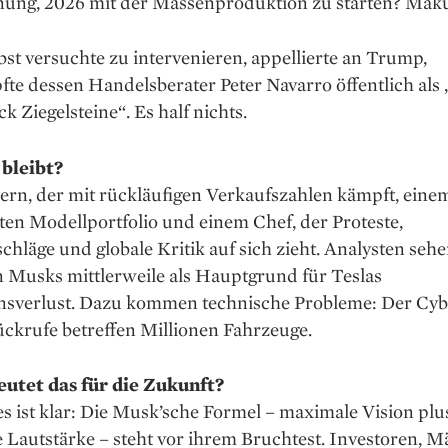
nung, 2026 mit der Massenproduktion zu starten? Maku
st versuchte zu intervenieren, appellierte an Trump,
fte dessen Handelsberater Peter Navarro öffentlich al
ck Ziegelsteine“. Es half nichts.
bleibt?
ern, der mit rückläufigen Verkaufszahlen kämpft, eine
ten Modellportfolio und einem Chef, der Proteste,
hläge und globale Kritik auf sich zieht. Analysten seh
n Musks mittlerweile als Hauptgrund für Teslas
nsverlust. Dazu kommen technische Probleme: Der Cyb
ückrufe betreffen Millionen Fahrzeuge.
utet das für die Zukunft?
s ist klar: Die Musk’sche Formel – maximale Vision plu
Lautstärke – steht vor ihrem Bruchtest. Investoren, M