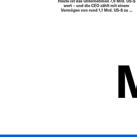
Heute ist das Unternehmen 7,6 Mrd. US-$
wert – und die CEO zählt mit einem
Vermögen von rund 1,1 Mrd. US-$ zu …