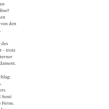
ien
löse?
men
 von den
.
g des
 – trotz
terner
ndament.
hlag:
.
ers
d Semi
e Ferne.