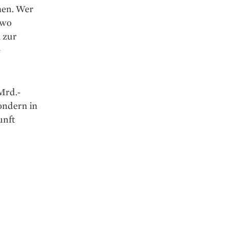
hen. Wer
 wo
 zur
e
Mrd.-
sondern in
unft