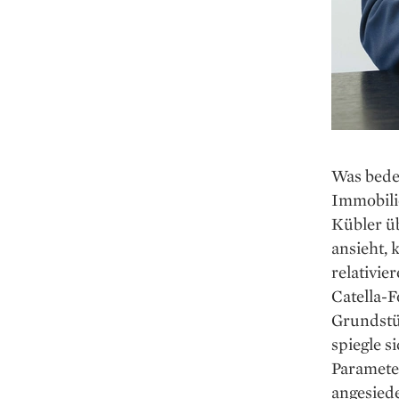
Was bedeu
Immobilie
Kübler ü
ansieht,
relativie
Catella-
Grundstü
spiegle s
Paramete
angesiede