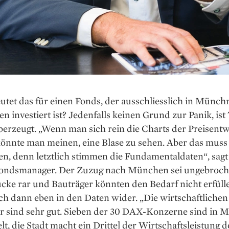
tet das für einen Fonds, der ausschliesslich in Münch
n investiert ist? Jedenfalls keinen Grund zur Panik, is
berzeugt. „Wenn man sich rein die Charts der Preisent
 könnte man meinen, eine Blase zu sehen. Aber das mus
ren, denn letztlich stimmen die Fundamentaldaten“, sagt
Fondsmanager. Der Zuzug nach München sei ungebroch
cke rar und Bauträger könnten den Bedarf nicht erfüll
ich dann eben in den Daten wider. „Die wirtschaftlichen
r sind sehr gut. Sieben der 30 DAX-Konzerne sind in
lt, die Stadt macht ein Drittel der Wirtschafts­leistung d