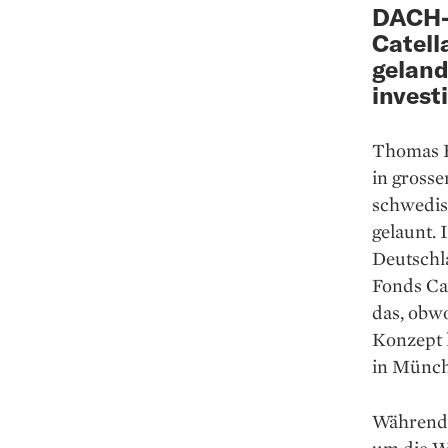
DACH-
Catell
geland
invest
Thomas Kü
in gross
schwedisc
gelaunt. 
Deutschl
Fonds Cat
das, obwo
Konzept l
in Münch
Während 