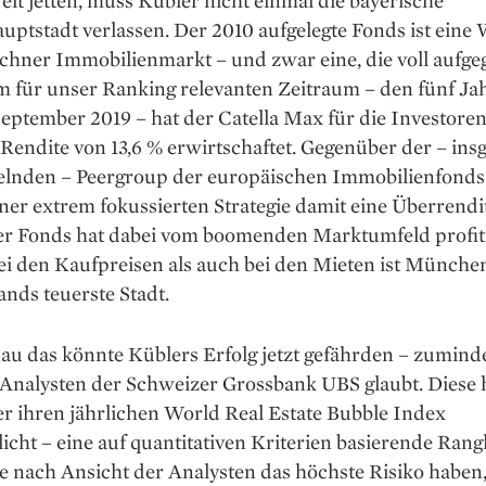
lt jetten, muss Kübler nicht einmal die bayerische
ptstadt verlassen. Der 2010 aufgelegte Fonds ist eine 
hner Immobilienmarkt – und zwar eine, die voll aufg
em für unser Ranking relevanten Zeitraum – den fünf Ja
eptember 2019 – hat der Catella Max für die Investoren
 Rendite von 13,6 % ­erwirtschaftet. Gegenüber der – in
lnden – Peergroup der europäischen Immobilienfonds ­
iner extrem fokussierten Strategie damit eine Überrendi
Der Fonds hat dabei vom boomenden Marktumfeld profiti
ei den Kaufpreisen als auch bei den Mieten ist Münche
nds teuerste Stadt.
au das könnte Küblers Erfolg jetzt gefährden – zumind
Analysten der Schweizer Grossbank UBS glaubt. Diese
r ihren jährlichen World Real Estate Bubble Index
licht – eine auf quantitativen Kriterien basierende Rang­l
ie nach Ansicht der Analysten das höchste Risiko haben,