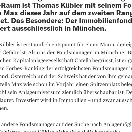
Raum ist Thomas Kübler mit seinem F
a Max dieses Jahr auf dem zweiten Ran
et. Das Besondere: Der Immobilienfon
iert ausschliesslich in München.
bler ist erstaunlich entspannt für ­einen Mann, der ei
er Gefahr ist. Als uns der Fondsmanager im Münchner B
hen Kapitalanlagegesellschaft Catella begrüsst, ist er g
Im Forbes-­Ranking der erfolgreichsten Fondsmanager i
and, Österreich und der Schweiz hat der von ihm gema
ella Max wie schon im Vorjahr einen Spitzenplatz bele
hl sein Anlage­universum ziemlich überschaubar ist. D
autet: Investiert wird in Immobilien – und zwar aussch
en.
andere Fondsmanager auf der ­Suche nach Anlagemögl