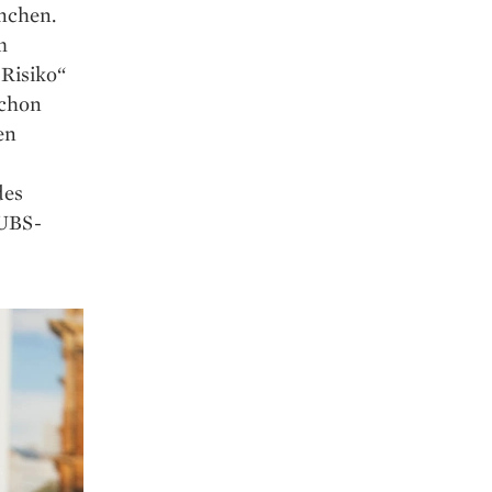
ünchen.
m
 Risiko“
schon
en
des
 UBS-