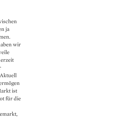
zwischen
en ja
mmen.
haben wir
weile
erzeit
r
 Aktuell
nvermögen
rkt ist
ot für die
hemarkt,