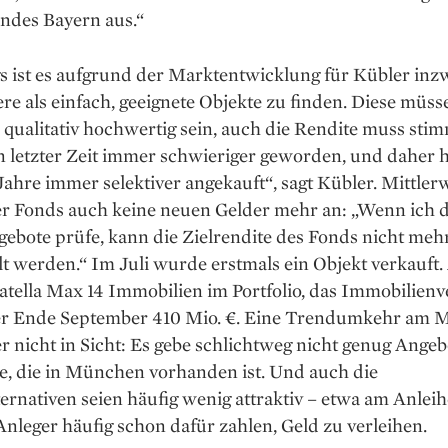
ndes Bayern aus.“
s ist es aufgrund der Markt­entwicklung für Kübler in
ere als einfach, geeignete Objekte zu finden. Diese müss
 qualitativ hochwertig sein, auch die Rendite muss sti
in letzter Zeit immer schwieriger geworden, und daher 
Jahre immer selektiver angekauft“, sagt Kübler. Mittler
r Fonds auch keine neuen Gelder mehr an: „Wenn ich d
ebote prüfe, kann die Zielrendite des Fonds nicht meh
lt werden.“ Im Juli wurde erstmals ein Objekt verkauft.
Catella Max 14 Immobilien im Portfolio, das Immobilie
er Ende September 410 Mio. €. Eine Trendumkehr am Ma
r nicht in Sicht: Es gebe schlichtweg nicht genug Angeb
e, die in München vorhanden ist. Und auch die
ernativen seien häufig wenig attraktiv – etwa am Anlei
nleger häufig schon dafür zahlen, Geld zu verleihen.