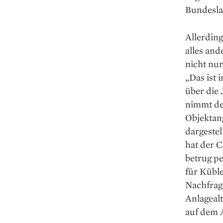
Bundesla
Allerding
alles and
nicht nur
„Das ist 
über die 
nimmt de
Objektang
dargestel
hat der 
betrug p
für Küble
Nachfrag
Anlagealt
auf dem A