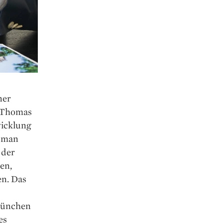
ner
t Thomas
wicklung
s man
 der
en,
en. Das
 München
es