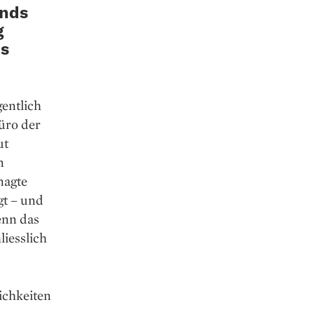
onds
g
ds
gentlich
üro der
ut
n
nagte
gt – und
enn das
liesslich
ichkeiten