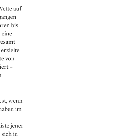
Wette auf
egangen
hren bis
 eine
sgesamt
erzielte
te von
ert –
n
est, wenn
 haben im
iste jener
 sich in