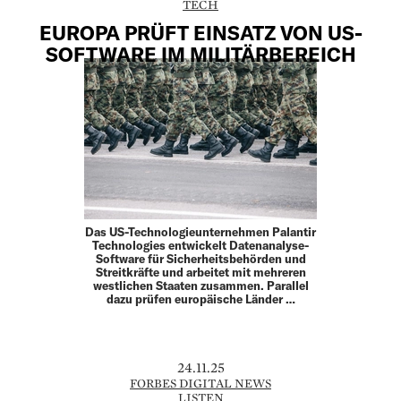
TECH
EUROPA PRÜFT EINSATZ VON US-
SOFTWARE IM MILITÄRBEREICH
Das US-Technologieunternehmen Palantir
Technologies entwickelt Datenanalyse-
Software für Sicherheitsbehörden und
Streitkräfte und arbeitet mit mehreren
westlichen Staaten zusammen. Parallel
dazu prüfen europäische Länder …
24.11.25
FORBES DIGITAL NEWS
LISTEN