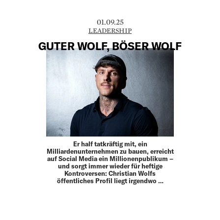
01.09.25
LEADERSHIP
GUTER WOLF, BÖSER WOLF
Er half tatkräftig mit, ein
Milliardenunternehmen zu bauen, erreicht
auf ­Social Media ein Millionenpublikum –
und sorgt immer wieder für heftige
Kontroversen: ­Christian Wolfs
öffentliches Profil liegt irgendwo …