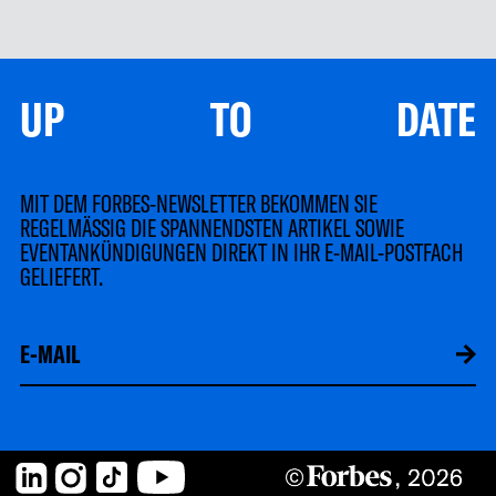
VON MAXONLINE®
maxonline erklärt: KI-Optimierung, Fehlerquellen und
Sichtbarkeit für Unternehmen im ChatGPT-Zeitalter.
Eine neue Studie von maxonline®
analysierte 150 mittelständische
Unternehmen im DACH-Raum. Das
Ergebnis ist ein Weckruf für jeden
Unternehmer, der glaubt, seine digitale
Reputation sei unter Kontrolle. Stellen Sie
sich …