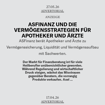
Whilst venture capital is flowing into AI
startups and technology valuations are
reaching new heights, Maik Mulder is
focusing on real estate, lifestyle projects
and multiple fintech solutions. The young
Dutch serial …
27.05.26
ADVERTORIAL
ASFINANZ UND DIE
VERMÖGENSSTRATEGIEN FÜR
APOTHEKER UND ÄRZTE