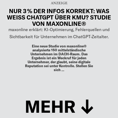
ASFinanz berät Apotheker und Ärzte zu
Vermögenssicherung, Liquidität und Vermögensaufbau
mit Sachwerten.
Der Markt für Finanzberatung ist für viele
Heilberufler unübersichtlicher geworden.
Während Regulierung und wirtschaftlicher
Druck steigen, wächst das Misstrauen
gegenüber Beratern, die vorrangig
Produkte verkaufen. Axel …
17.04.26
ADVERTORIAL
NUR 3 % DER INFOS KORREKT: WAS
WEISS CHATGPT ÜBER KMU? STUDIE