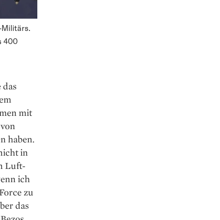
Militärs.
s 400
e das
nem
emen mit
 von
en haben.
nicht in
n Luft-
wenn ich
 Force zu
aber das
f Bezos