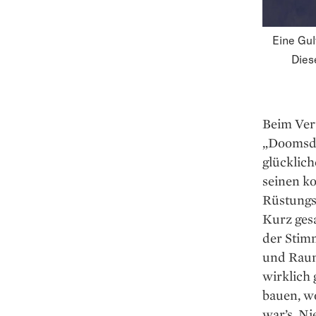
Eine Gul
Dies
Beim Vert
„Doomsda
glücklic
seinen ko
Rüstungsa
Kurz gesa
der Stimm
und Raum
wirklich 
bauen, wo
war’s. Ni