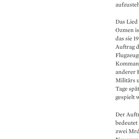
auf­zust
Das Lied
Ozmen ist
das sie 1
Auftrag 
Flugzeuge
Kommando­
anderer K
Militärs 
Tage spät
gespielt 
Der Auftr
bedeutet
zwei Mrd