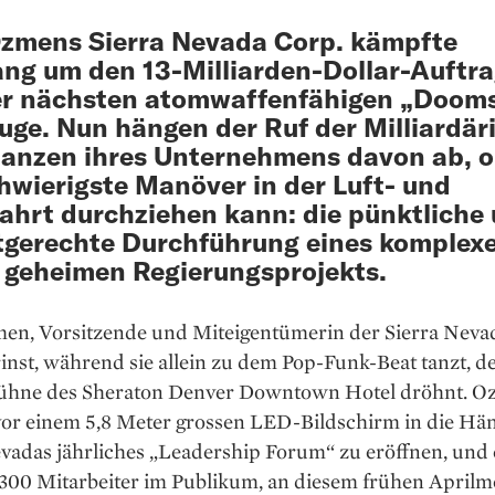
zmens Sierra Nevada Corp. kämpfte
ang um den 13-Milliarden-Dollar-Auftr
er nächsten atomwaffenfähigen „Doom
uge. Nun hängen der Ruf der Milliardär
nanzen ihres Unternehmens davon ab, o
hwierigste Manöver in der Luft- und
hrt durchziehen kann: die pünktliche
gerechte Durchführung eines komplex
 geheimen Regierungsprojekts.
en, Vorsitzende und Miteigentümerin der Sierra Neva
inst, während sie ­allein zu dem Pop-Funk-Beat tanzt, d
bühne des ­Sheraton Denver Downtown ­Hotel dröhnt. 
 vor einem 5,8 Meter grossen LED-Bildschirm in die Hä
evadas jährliches „Leadership Forum“ zu eröffnen, und
 300 Mitarbeiter im Publikum, an diesem frühen April