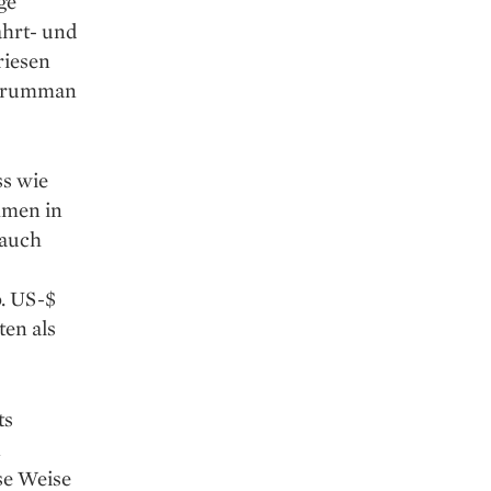
ge
ahrt- und
riesen
 Grumman
ss wie
hmen in
 auch
. US-$
ten als
ts
n
se Weise