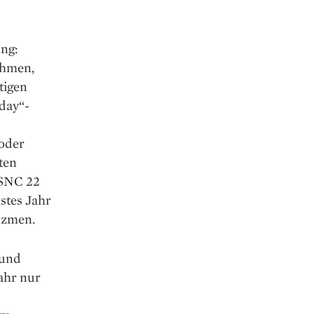
ung:
ehmen,
tigen
day“-
 oder
ten
 SNC 22
stes Jahr
Ozmen.
 und
ahr nur