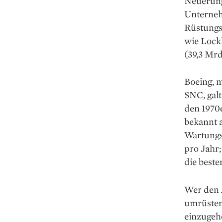
Neuerung
Unternehm
Rüstungs
wie Lock
(39,3 Mrd
Boeing, m
SNC, galt
den 1970e
bekannt a
Wartungs
pro Jahr;
die beste
Wer den A
umrüsten
einzugehe