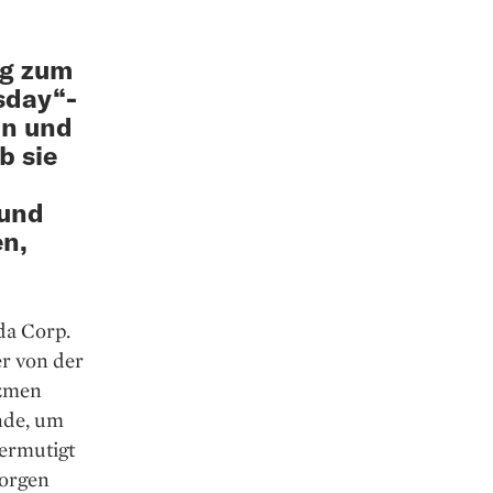
ag zum
sday“-
in und
b sie
 und
en,
da Corp.
er von der
Ozmen
nde, um
 ermutigt
morgen