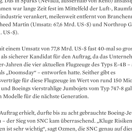
. Das in Sparks (Nevada, ausserhalb von Reno) ansässi
en war lange Zeit fest im Mittelfeld der Luft-, Raumf
industrie verankert, meilenweit entfernt von Branchen
heed Martin (Umsatz: 67,6 Mrd. US-$) und Northrop
. US-$).
it einem Umsatz von 77,8 Mrd. US-$ fast 40-mal so gro
 als sicherer ­Kandidat für den Auftrag, da das Unterne
r-Jahren die vier aktuellen Flugzeuge des Typs E-4B –
ls „Doomsday“ – entworfen hatte. Seither gibt es
verträge für diese Flugzeuge im Wert von rund 150 Mio
 und Boeings vierstrahlige Jumbojets vom Typ 747-8 gal
n Modelle für die nächste Generation.
uftrag erhielt, durfte bis zu acht gebrauchte Boeing-Je
 – der Sieg von SNC kam überraschend. „Kluge Risike
n ist sehr wichtig“, sagt Ozmen, die SNC genau auf die