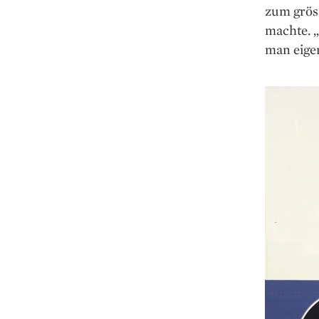
zum grös
machte. „
man eigen