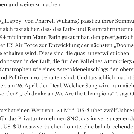
ehen und weiterzumachen.
 („Happy“ von Pharrell Williams) passt zu ihrer Stimm
 sich fast sicher, dass das Luft- und Raumfahrt­untern
994 mit ­ihrem Mann Fatih gekauft hat, den prestigeträch
der US Air Force zur Entwicklung der nächsten „Dooms
 erhalten wird. Diese sind die quasi unverwüstlichen
posten in der Luft, die für den Fall eines Atomkriegs
atas­trophen wie eines Asteroiden­einschlags den obers
und Politikern vorbehalten sind. Und tatsächlich macht
er, am 26. April, den Deal. Welcher Song wird nun näch
werden? „Ich denke an ‚We Are the Champions‘!“, sagt 
ag hat einen Wert von 13,1 Mrd. US-$ über zwölf Jahre
 für das ­Privatunternehmen SNC, das im vergangenen J
. US-$ Umsatz verbuchen konnte, eine bahnbrechende