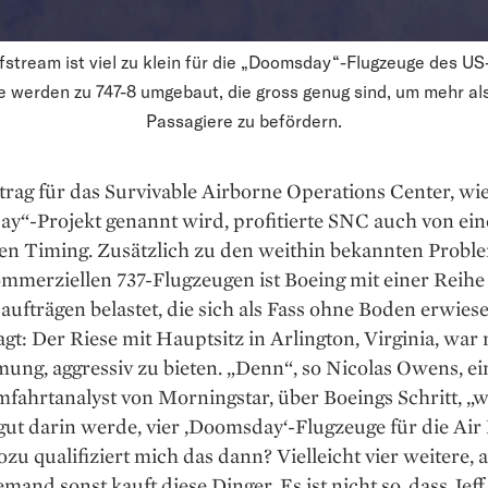
fstream ist viel zu klein für die „Doomsday“-Flugzeuge des US-
e werden zu 747-8 umgebaut, die gross genug sind, um mehr al
Passagiere zu befördern.
rag für das Survivable Airborne Operations Center, wi
y“-Projekt genannt wird, profitierte SNC auch von ei
hen Timing. Zusätzlich zu den weithin bekannten Probl
mmerziellen 737-Flugzeugen ist Boeing mit einer Reihe
ufträgen belastet, die sich als Fass ohne Boden erwies
gt: Der Riese mit Hauptsitz in Arlington, Virginia, war 
ung, aggressiv zu bieten. „Denn“, so Nicolas Owens, ei
fahrtanalyst von Morningstar, über Boeings Schritt, „
gut darin werde, vier ‚Doomsday‘-Flugzeuge für die Air
zu qualifiziert mich das dann? Vielleicht vier weitere, 
emand sonst kauft diese Dinger. Es ist nicht so, dass Jef