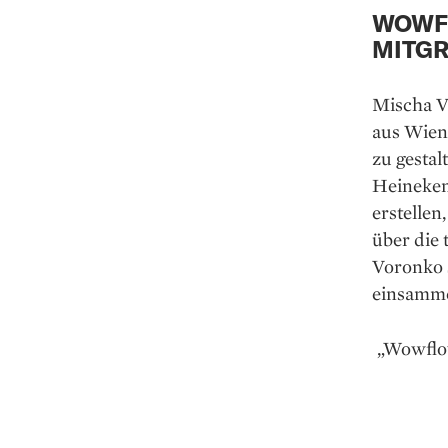
WOWF
MITG
Mischa V
aus Wien,
zu gesta
Heineken
erstelle
über die 
Voronko 
einsamme
„Wowflow