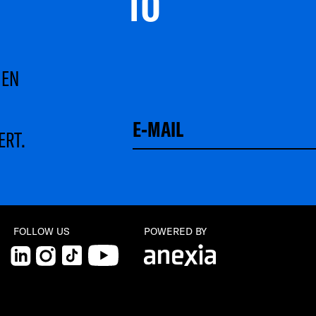
TO 
MEN
ERT.
FOLLOW US
POWERED BY
LinkedIn
Instagram
TikTok
YouTube