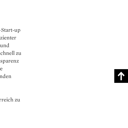
Start-up
zienter
 und
chnell zu
nsparenz
te
unden
rreich zu