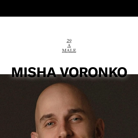
29
A
MALE
MISHA VORONKO