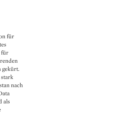
on für
tes
 für
hrenden
 gekürt.
 stark
istan nach
Data
 als
e