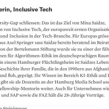
rin, Inclusive Tech
sity-Gap schliessen: Das ist das Ziel von Mina Saidze,
 von Inclusive Tech, der europaweit ersten Organisati
 und Inclusion in der Tech-Branche. Für Europas gröss
us Axel Springer sass Saidze bereits beratend im Beirat
von der Bertelsmann Stiftung wurde sie zu einer der fü
nen für Algorithmen-Ethik im deutschsprachigen Raum
in einem Hamburger Flüchtlingsheim ist Saidzes Leben
eschichte ihrer Familie, die in den 1990ern aus Afghan
nd floh, geprägt. Ihr Wissen im Bereich KI-Ethik und 
 gibt sie als Dozentin an der Hamburg Media School und
Fellowship-Mentorin weiter. Auch für Unternehmen wi
und SAP sowie die FAZ hält die 28-Jährige Vorträge.
ia Steinigeweg