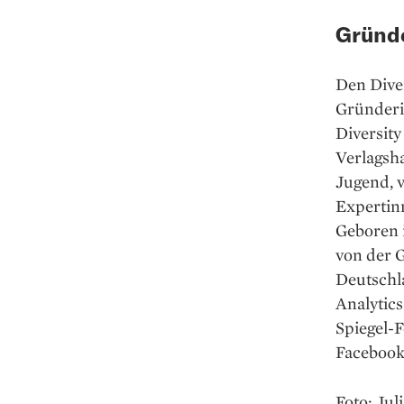
Gründe
Den Diver
Gründerin
Diversity
Verlagsha
Jugend, 
Expertin
Geboren 
von der G
Deutschla
Analytics
Spiegel-
Facebook 
Foto: Jul