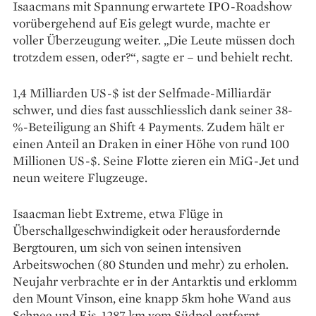
Isaacmans mit Spannung erwartete IPO-Roadshow
vorübergehend auf Eis gelegt wurde, machte er
voller Überzeugung weiter. „Die Leute müssen doch
trotzdem essen, oder?“, sagte er – und behielt recht.
1,4 Milliarden US-$ ist der Self­made-Milliardär
schwer, und dies fast ausschliesslich dank seiner 38-
%-Beteiligung an Shift 4 Payments. Zudem hält er
einen Anteil an Draken in einer Höhe von rund 100
Millionen US-$. Seine Flotte zieren ein MiG-Jet und
neun wei­tere Flugzeuge.
Isaacman liebt Extreme, etwa Flüge in
Überschallgeschwindigkeit oder her­ausfordernde
Bergtouren, um sich von seinen intensiven
Arbeitswochen (80 Stunden und mehr) zu erholen.
Neujahr ver­brachte er in der Antarktis und erklomm
den Mount Vinson, eine knapp 5km hohe Wand aus
Schnee und Eis, 1287 km vom Südpol entfernt.