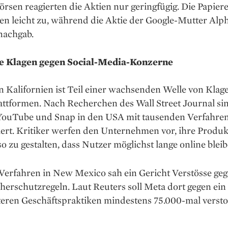
rsen reagierten die Aktien nur geringfügig. Die Papier
en leicht zu, während die Aktie der Google-Mutter Alp
nachgab.
e Klagen gegen Social-Media-Konzerne
in Kalifornien ist Teil einer wachsenden Welle von Klag
attformen. Nach Recherchen des Wall Street Journal si
YouTube und Snap in den USA mit tausenden Verfahre
ert. Kritiker werfen den Unternehmen vor, ihre Produk
o zu gestalten, dass Nutzer möglichst lange online bleib
Verfahren in New Mexico sah ein Gericht Verstösse ge
erschutzregeln. Laut Reuters soll Meta dort gegen ein
teren Geschäftspraktiken mindestens 75.000-mal verst