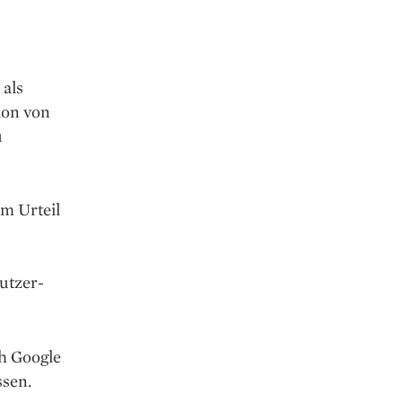
 als
ion von
u
m Urteil
utzer­
ch Google
ssen.