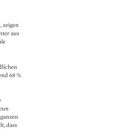
, zeigen
nter aus
ale
dlichen
end 68 %
e
neun
 ganzen
lt, dass