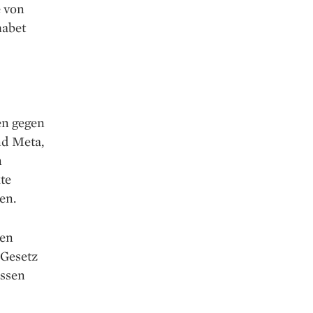
e von
habet
en gegen
nd Meta,
n
te
en.
gen
 Gesetz
ossen