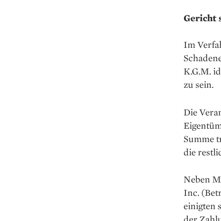
Gericht 
Im Verfah
Schadener
K.G.M. id
zu sein.
Die Vera
Eigentüm
Summe tra
die restl
Neben Me
Inc. (Be
einigten 
der Zahl