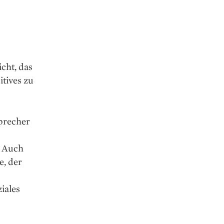
cht, das
tives zu
precher
. Auch
e, der
iales