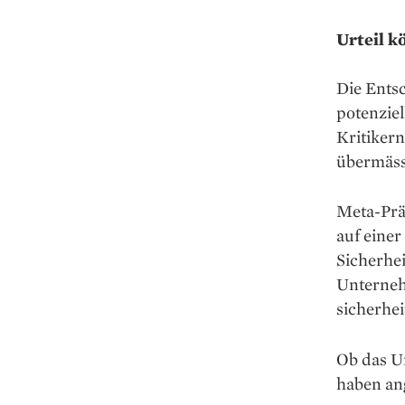
Urteil k
Die Ents
potenziel
Kritiker
übermäss
Meta-Prä
auf einer
Sicherhei
Unterneh
sicherhe
Ob das Ur
haben ang