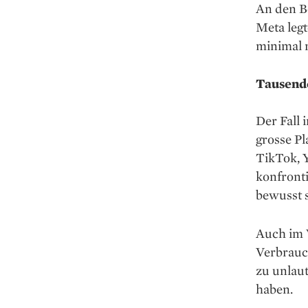
An den Bö
Meta legt
minimal 
Tausend
Der Fall 
grosse Pl
TikTok, 
konfronti
bewusst s
Auch im 
Verbrauch
zu unlau
haben.