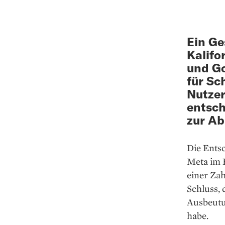
Ein G
Kalifo
und Go
für Sc
Nutzer
entsch
zur Ab
Die Entsc
Meta im 
einer Zah
Schluss,
Ausbeutu
habe.