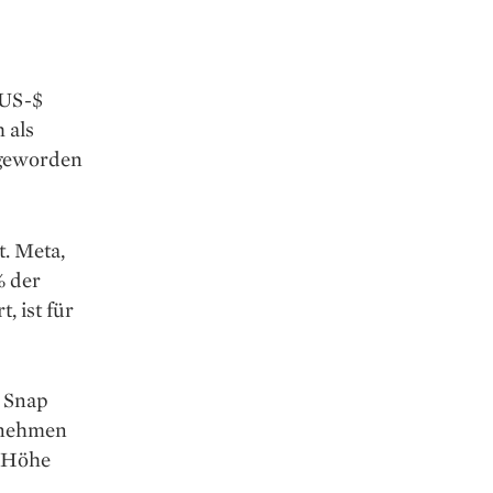
 US-$
 als
g geworden
. Meta,
% der
, ist für
 Snap
ernehmen
e Höhe