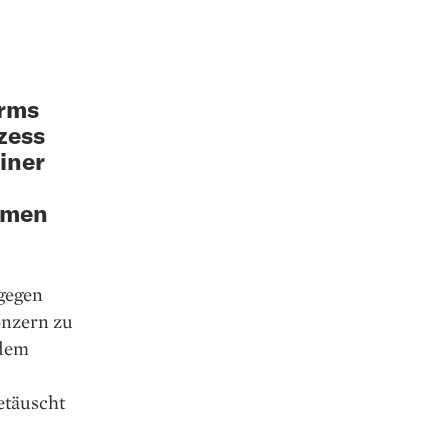
orms
zess
iner
rmen
 gegen
onzern zu
 dem
etäuscht