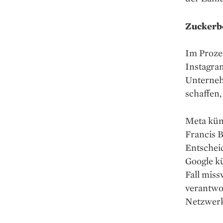
Zuckerbe
Im Proze
Instagra
Unternehm
schaffen
Meta kün
Francis B
Entscheid
Google kü
Fall miss
verantwor
Netzwerk