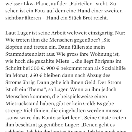
weisser Lkw-­Plane, auf der „Fairteilen“ steht. Zu
sehen ist ein Foto, auf dem eine Hand einer zweiten –
sichtbar älteren – Hand ein Stück Brot reicht.
Laut Luger ist seine Arbeit weltweit einzigartig. Nur:
Wie treten ihm die Menschen gegenüber? „Sie
klopfen und treten ein. Dann füllen sie mein
Stammdatenblatt aus: Wie gross ihre Wohnung ist,
wie hoch die gezahlte Miete … die liegt übrigens im
Schnitt bei 500 €. 900 € bekommt man als Sozialhilfe
im Monat, 350 € bleiben dann nach Abzug des
Stroms übrig. Dann gebe ich ihnen Geld. Der Strom
ist oft ein Thema“, so Luger. Wenn zu ihm jedoch
Menschen kommen, die beispielsweise einen
Mietrückstand haben, gibt er kein Geld: Es gebe
strenge Richtlinien, die eingehalten werden müssen –
„sonst wäre das Konto sofort leer“. Seine Gäste treten
ihm beschämt gegenüber. Luger: „Denen geht es
schlecht. Ich bin ihr letzter Ausweg. Ich bin auch eine