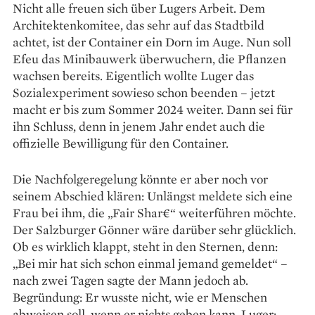
Nicht alle freuen sich über Lugers Arbeit. Dem
Architekten­komitee, das sehr auf das Stadtbild
achtet, ist der Container ein Dorn im Auge. Nun soll
Efeu das Minibauwerk überwuchern, die Pflanzen
wachsen bereits. Eigentlich wollte Luger das
Sozialexperiment sowieso schon beenden – jetzt
macht er bis zum Sommer 2024 weiter. Dann sei für
ihn Schluss, denn in jenem Jahr endet auch die
offizielle Bewilligung für den Container.
Die Nachfolgeregelung könnte er aber noch vor
seinem Abschied klären: Unlängst meldete sich eine
Frau bei ihm, die „Fair Shar€“ wei­terführen möchte.
Der Salz­burger Gönner wäre darüber sehr glücklich.
Ob es wirklich klappt, steht in den Sternen, denn:
„Bei mir hat sich schon einmal jemand gemeldet“ –
nach zwei Tagen sagte der Mann jedoch ab.
Begründung: Er wusste nicht, wie er Menschen
abweisen soll, wenn er nichts geben kann. Luger: