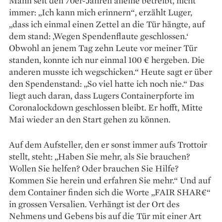
Mann seit den 70er-Jahren alleine betreibt, nicht
immer: „Ich kann mich erinnern“, erzählt Luger,
„dass ich einmal einen Zettel an die Tür hängte, auf
dem stand: ‚Wegen Spendenflaute geschlossen.‘
Obwohl an jenem Tag zehn Leute vor meiner Tür
standen, konnte ich nur einmal 100 € her­geben. Die
anderen musste ich wegschicken.“ Heute sagt er über
den Spendenstand: „So viel hatte ich noch nie.“ Das
liegt auch daran, dass Lugers Containerpforte im
Coronalockdown geschlossen bleibt. Er hofft, Mitte
Mai wieder an den Start gehen zu können.
Auf dem Aufsteller, den er sonst immer aufs Trottoir
stellt, steht: „Haben Sie mehr, als Sie brauchen?
Wollen Sie helfen? Oder brauchen Sie Hilfe?
Kommen Sie herein und erfahren Sie mehr.“ Und auf
dem Container finden sich die Worte „FAIR SHAR€“
in grossen Versalien. Verhängt ist der Ort des
Nehmens und Gebens bis auf die Tür mit einer Art