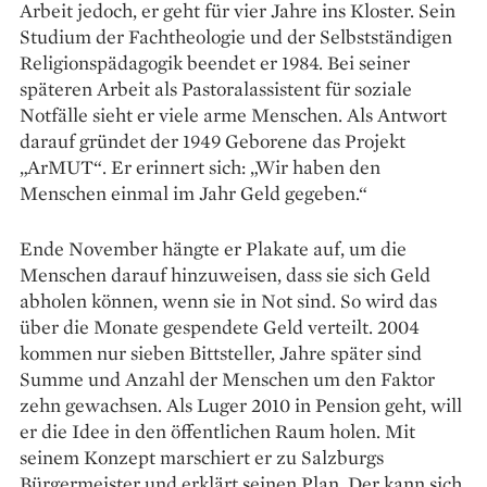
Arbeit jedoch, er geht für vier Jahre ins Kloster. Sein
Studium der Fachtheologie und der Selbstständigen
Religions­pädagogik beendet er 1984. Bei seiner
späteren Arbeit als Pastoralassistent für soziale
Notfälle sieht er viele arme Menschen. Als Antwort
darauf gründet der 1949 Geborene das Projekt
„ArMUT“. Er erinnert sich: „Wir haben den
Menschen einmal im Jahr Geld gegeben.“
Ende November hängte er Plakate auf, um die
Menschen darauf hinzuweisen, dass sie sich Geld
abholen können, wenn sie in Not sind. So wird das
über die Monate gespendete Geld verteilt. 2004
kommen nur sieben Bittsteller, Jahre später sind
Summe und Anzahl der Menschen um den Faktor
zehn gewachsen. Als Luger 2010 in Pension geht, will
er die Idee in den öffentlichen Raum holen. Mit
seinem Konzept marschiert er zu Salzburgs
Bürgermeister und erklärt seinen Plan. Der kann sich