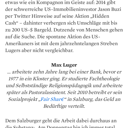
etwas wie ein Kompagnon im Geiste auf: 2014 gibt
der schwerreiche US-Immobi­lieninvestor Jason Buzi
per Twitter Hinweise auf seine Aktion „Hidden
Cash“ – dahinter verbergen sich Umschläge mit bis
zu 200 US-$ Bargeld. Dutzende von Menschen gehen
auf die Suche. Die spontane Aktion des US-
Amerikaners ist mit dem jahrzehntelangen Streben
Lugers aber nicht vergleichbar.
Max Luger
... arbeitete zehn Jahre lang bei einer Bank, bevor er
1977 in ein Kloster ging. Er studierte Fachtheologie
und Selbstständige Religionspädagogik und arbeitete
später als Pastoralassistent. Seit 2010 betreibt er sein
Sozialprojekt „
Fair Shar€
“ in Salzburg, das Geld an
Bedürftige verteilt.
Dem Salzburger geht die Arbeit dabei durchaus an
die Sub­stanz: „Am Donnerstag bin ich im­mer total