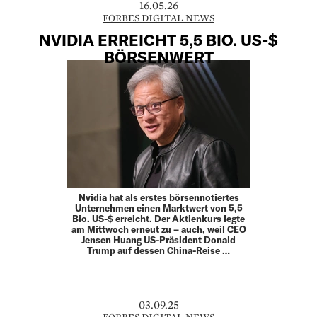
16.05.26
FORBES DIGITAL NEWS
NVIDIA ERREICHT 5,5 BIO. US-$
BÖRSENWERT
Nvidia hat als erstes börsennotiertes
Unternehmen einen Marktwert von 5,5
Bio. US-$ erreicht. Der Aktienkurs legte
am Mittwoch erneut zu – auch, weil CEO
Jensen Huang US-Präsident Donald
Trump auf dessen China-Reise …
03.09.25