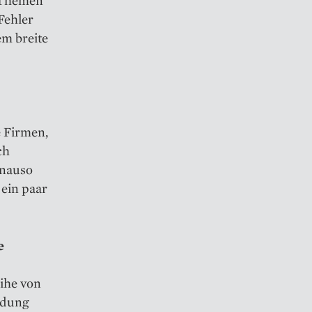
Fehler
em breite
e Firmen,
ch
enauso
ein paar
e
eihe von
ndung