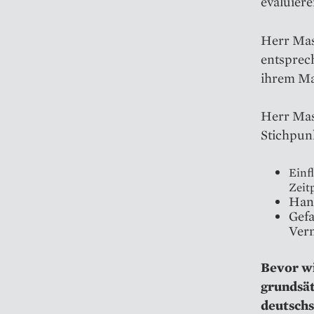
evaluiere
Herr Mas
entsprec
ihrem Mar
Herr Mas
Stichpunk
Einf
Zeit
Hand
Gefa
Ver
Bevor w
grundsät
deutschs