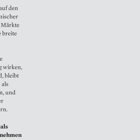
auf den
anischer
e Märkte
 breite
e
g wirken,
, bleibt
 als
nn, und
er
rn.
als
ernehmen