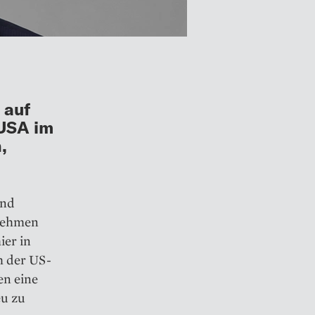
 auf
USA im
,
und
rnehmen
ier in
h der US-
en eine
eu zu