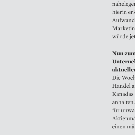
nahelegen
hierin e
Aufwand 
Marketing
würde jet
Nun zum 
Unterneh
aktuelle
Die Woche
Handel a
Kanadas a
anhalten.
für unwah
Aktienmä
einen mäs