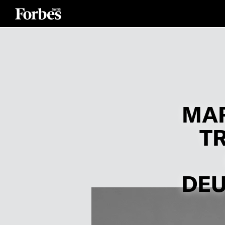
MAR
T
DEU