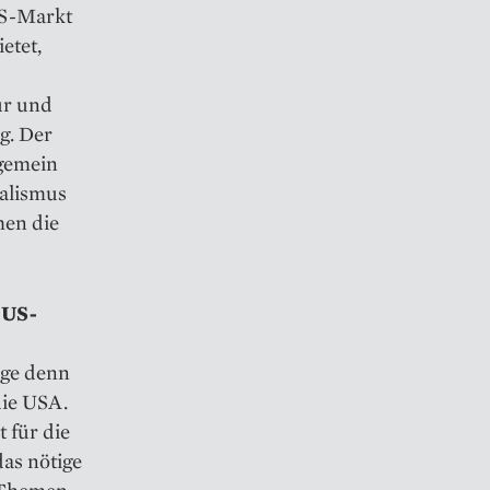
US-Markt
etet,
ur und
g. Der
lgemein
ralismus
hen die
 US-
ige denn
 die USA.
 für die
as nötige
ie Themen