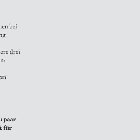
men bei
ng.
ere drei
en:
gen
?
n paar
t für