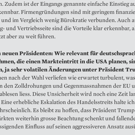
. Zudem ist der Eingangs genannte einfache Einstieg a
rkennbar. Firmengründungen sind mit geringem finanzie
und im Vergleich wenig Bürokratie verbunden. Auch a
- und Vertriebsseite sind die Vorteile klar erkennbar, a
zt aber zu weit führen.
neuen Präsidenten: Wie relevant für deutschsprac
men, die einen Markteintritt in die USA planen, si
n, ja sehr volatilen Änderungen unter Präsident T
n nach der Wahl verliefen wie erwartet turbulent, was
n den Zolldrohungen und Gegenmassnahmen der EU 
blesen liess. Diese Unsicherheit wird noch eine Zeit la
 Eine erhebliche Eskalation des Handelsstreits halte ic
rscheinlich. Es bleibt zu hoffen, dass Präsident Trum
rkten weiterhin grosse Beachtung schenkt und fallend
sigenden Einfluss auf seinen aggressiveren Ansatz aus