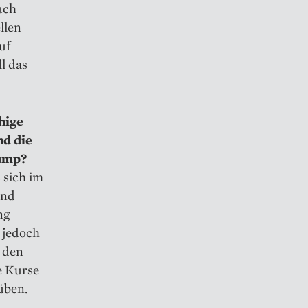
uch
llen
uf
ll das
hige
nd die
rump?
 sich im
und
ng
h jedoch
p den
e Kurse
üben.