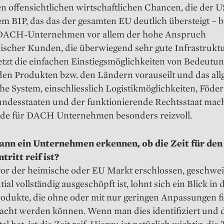
n offensichtlichen wirtschaftlichen Chancen, die der 
em BIP, das das der gesamten EU deutlich übersteigt – bi
 DACH-Unternehmen vor allem der hohe Anspruch
ischer Kunden, die überwiegend sehr gute Infrastrukt
etzt die einfachen Einstiegsmöglichkeiten von Bedeutun
 den Produkten bzw. den Ländern vorauseilt und das al
che System, einschliesslich Logistikmöglichkeiten, Föde
undesstaaten und der funktionierende Rechtsstaat mac
de für DACH Unternehmen besonders reizvoll.
nn ein Unternehmen erkennen, ob die Zeit für den
ritt reif ist?
or der heimische oder EU Markt erschlossen, geschwe
tial vollständig ausgeschöpft ist, lohnt sich ein Blick in
rodukte, die ohne oder mit nur geringen Anpassungen fit
cht werden können. Wenn man dies identifiziert und d
tal hat, ist die Zeit reif. Hierzu ist natürlich wichtig, d