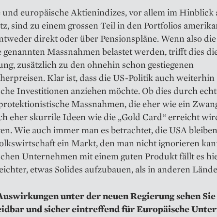
und europäische Aktienindizes, vor allem im Hinblick 
tz, sind zu einem grossen Teil in den Portfolios amerik
entweder direkt oder über Pensionspläne. Wenn also di
 genannten Massnahmen belastet werden, trifft dies die
ung, zusätzlich zu den ohnehin schon gestiegenen
erpreisen. Klar ist, dass die US-Politik auch weiterhin
che Investitionen anziehen möchte. Ob dies durch echt
 protektionistische Massnahmen, die eher wie ein Zwan
h eher skurrile Ideen wie die „Gold Card“ erreicht wird
en. Wie auch immer man es betrachtet, die USA bleiben
olkswirtschaft ein Markt, den man nicht ignorieren ka
schen Unternehmen mit einem guten Produkt fällt es hi
leichter, etwas Solides aufzubauen, als in anderen Lände
uswirkungen unter der neuen Regierung sehen Sie 
dbar und sicher eintreffend für Europäische Unt