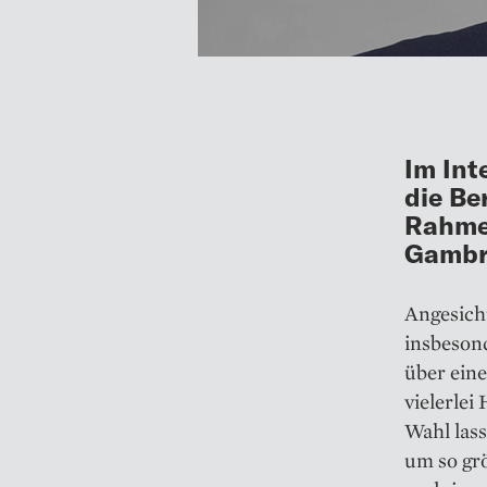
Im Int
die B
Rahmen
Gambre
Angesich
insbeson
über eine
vielerlei
Wahl las
um so grö