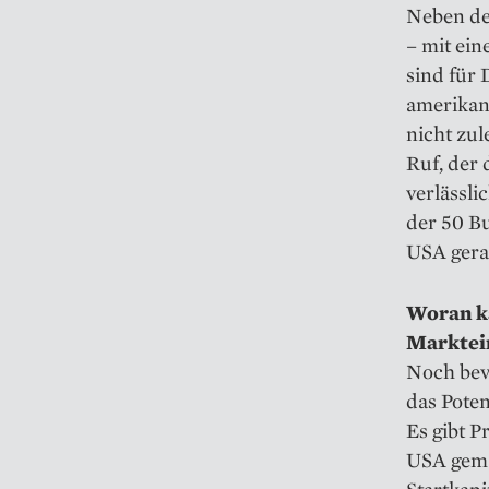
Neben de
– mit ein
sind für
amerikan
nicht zul
Ruf, der
verlässli
der 50 B
USA gera
Woran ka
Markteint
Noch bev
das Poten
Es gibt P
USA gema
Startkapi