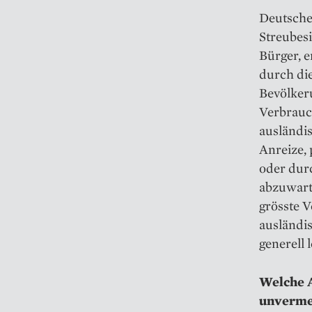
Deutsche 
Streubesi
Bürger, 
durch die
Bevölker
Verbrauch
ausländis
Anreize,
oder durc
abzuwart
grösste V
ausländi
generell 
Welche A
unvermei