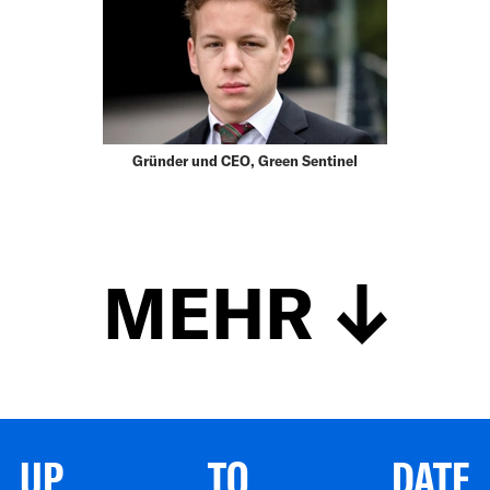
Gründer und CEO, Green Sentinel
MEHR
UP TO DATE