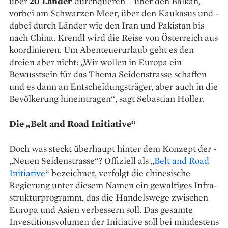
über
20 Länder
durchqueren – über den Balkan,
vorbei am Schwarzen Meer, über den Kaukasus und ­
dabei durch Länder wie den Iran und Pakistan bis
nach China. Krendl wird die Reise von Österreich aus
­koordinieren. Um Abenteuerurlaub geht es den
dreien aber nicht: „Wir wollen in Europa ein
Bewusstsein für das Thema Seidenstrasse schaffen
und es dann an Entscheidungsträger, aber auch in die
Bevölkerung hineintragen“, sagt Sebastian Holler.
Die „Belt and Road Initiative“
Doch was steckt überhaupt hinter dem Konzept der ­
„Neuen ­Seidenstrasse“? Offiziell als „
Belt and Road
Initiative
“ bezeichnet, ­verfolgt die chinesische
Regierung ­unter ­diesem Namen ein ­gewaltiges Infra­
strukturprogramm, das die Handels­wege zwischen
Europa und ­Asien verbessern soll. Das ­gesamte
Inves­ti­tionsvolumen der ­Initiative soll bei mindestens