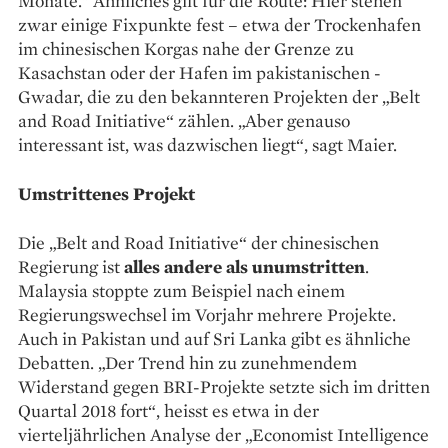
Monate.“ Ähnliches gilt für die Route: Hier stehen
zwar einige Fixpunkte fest – etwa der Trockenhafen
im ­chinesischen Korgas nahe der Grenze zu
Kasachstan oder der Hafen im pakistanischen ­
Gwadar, die zu den bekannteren Projekten der „Belt
and Road Initiative“ zählen. „Aber genauso
interessant ist, was dazwischen liegt“, sagt Maier.
Umstrittenes Projekt
Die „Belt and Road Initiative“ der chinesischen
Regierung ist ­
alles andere als unumstritten
.
Malaysia stoppte zum Beispiel nach ­einem
Regierungswechsel im Vorjahr mehrere Projekte.
Auch in ­Pakistan und auf Sri Lanka gibt es ­ähnliche
Debatten. „Der Trend hin zu ­zunehmendem
Widerstand gegen BRI-­Projekte setzte sich im ­dritten
Quartal 2018 fort“, heisst es etwa in der
vierteljährlichen ­Analyse der „­Economist Intelligence