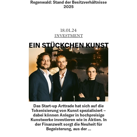
Regenwald: Stand der Besitzverhältnisse
2025
18.01.24
INVESTMENT
EIN STÜCKCHEN KUNST
Das Start-up Arttrade hat sich auf die
Tokenisierung von Kunst spezialisiert –
dabei können Anleger in hochpreisige
Kunstwerke investieren wie in Aktien. In
der Finanzwelt sorgt die Neuheit für
Begeisterung, aus der …