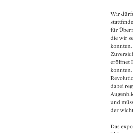
Wir dürfe
stattfind
für Über
die wir s
konnten. 
Zuversich
eröffnet 
konnten. 
Revoluti
dabei reg
Augenbli
und müss
der wicht
Das expo