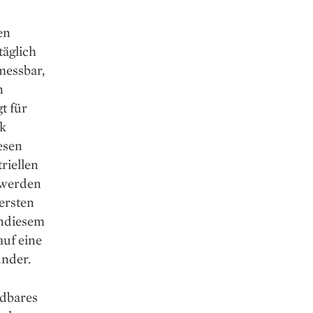
en
täglich
messbar,
n
t für
ik
esen
riellen
 werden
 ersten
endiesem
auf eine
under.
idbares