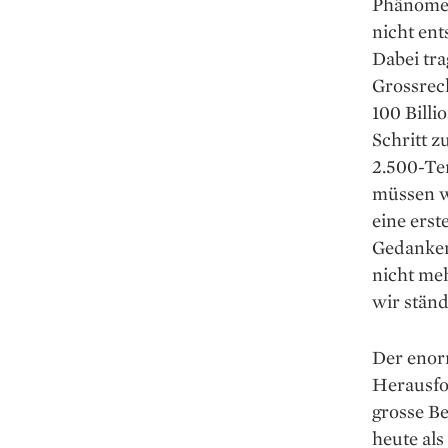
Phänomen
nicht ent
Dabei tra
Grossrec
100 Billi
Schritt z
2.500-Te
müssen w
eine erst
Gedanken
nicht meh
wir ständ
Der enor
Herausfo
grosse Be
heute als