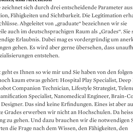
 zeichnet sich durch drei entscheidende Parameter aus
ion, Fähigkeiten und Sichtbarkeit. Die Legitimation erh
hlüsse. Abgeleitet von „graduate“ bezeichnen wir sie
ile auch im deutschsprachigen Raum als „Grades“. Sie 
endige Erlaubnis. Dabei mag es vordergründig um aner
ngen gehen. Es wird aber gerne übersehen, dass unaufh
ialisierungen entstehen.
 geht es Ihnen so wie mir und Sie haben von den folge
och kaum etwas gehört: Hospital Play Specialist, Deep
obot Companion Technician, Lifestyle Strategist, Telen
Gamification Specialist, Nanomedical Engineer, Brain-
 Designer. Das sind keine Erfindungen. Eines ist aber au
e Grades erwerben wir nicht an Hochschulen. Da heisst
ng zu gehen. Und dazu brauchen wir die notwendigen Sk
ten die Frage nach dem Wissen, den Fähigkeiten, den