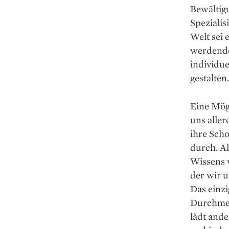
Bewältigu
Spezialis
Welt sei 
werdende
individue
gestalten.
Eine Mögl
uns aller
ihre Scho
durch. A
Wissens v
der wir 
Das einzi
Durchmess
lädt ande