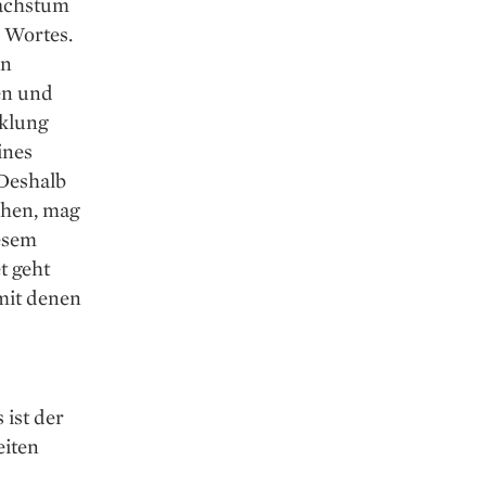
achstum
 Wortes.
en
en und
cklung
ines
Deshalb
chen, mag
iesem
t geht
 mit denen
ist der
eiten