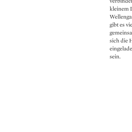
verbinde
kleinem 
Wellenga
gibt es v
gemeinsam
sich die
eingelade
sein.