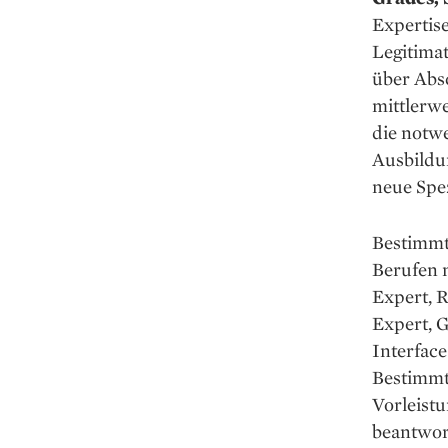
Expertise
Legitimat
über Absc
mittlerwe
die notw
Ausbildu
neue Spez
Bestimmt
Berufen n
Expert, R
Expert, 
Interface
Bestimmt
Vorleistu
beantwor