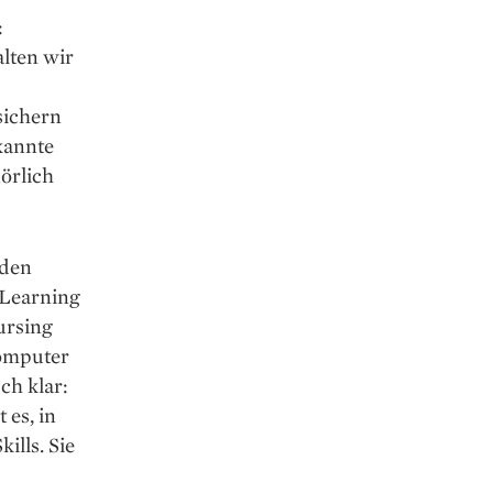
:
alten wir
sichern
kannte
örlich
nden
 Learning
ursing
Computer
ch klar:
 es, in
ills. Sie