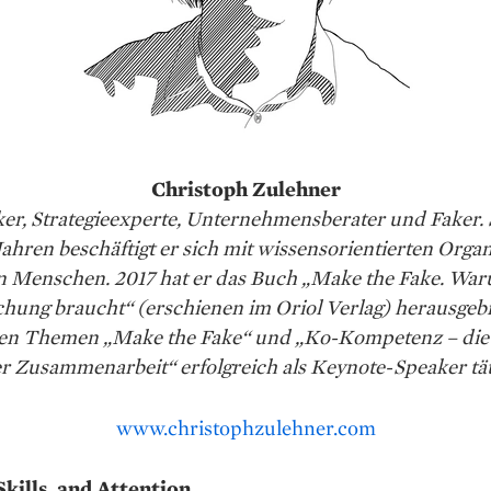
Christoph Zulehner
ker, Strategieexperte, Unternehmensberater und Faker. 
Jahren beschäftigt er sich mit wissensorientierten Orga
n Menschen. 2017 hat er das Buch „Make the Fake. War
chung braucht“ (erschienen im Oriol Verlag) herausgeb
 den Themen „Make the Fake“ und „Ko-Kompetenz – die
r Zusammenarbeit“ erfolgreich als Keynote-Speaker tät
www.christophzulehner.com
Skills, and Attention