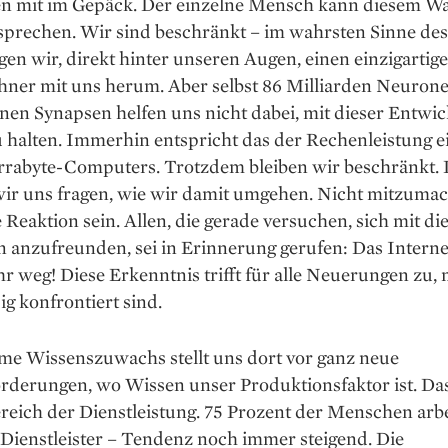
 mit im Gepäck. Der einzelne Mensch kann diesem W
sprechen. Wir sind beschränkt – im wahrsten Sinne des
gen wir, direkt hinter unseren Augen, einen einzigartig
hner mit uns herum. Aber selbst 86 Milliarden Neuron
onen Synapsen helfen uns nicht dabei, mit dieser Entwi
u halten. Immerhin entspricht das der Rechenleistung e
rrabyte-Computers. Trotzdem bleiben wir beschränkt. 
ir uns fragen, wie wir damit umgehen. Nicht mitzuma
e Reaktion sein. Allen, die gerade versuchen, sich mit d
 anzufreunden, sei in Erinnerung gerufen: Das Interne
r weg! Diese Erkenntnis trifft für alle Neuerungen zu,
ig konfrontiert sind.
me Wissenszuwachs stellt uns dort vor ganz neue
rderungen, wo Wissen unser Produktionsfaktor ist. Das 
reich der Dienstleistung. 75 Prozent der Menschen arb
 Dienstleister – Tendenz noch immer steigend. Die