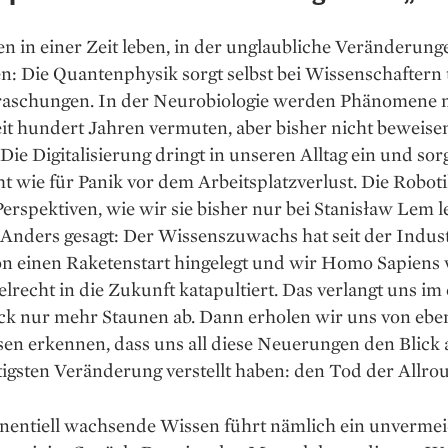
n in einer Zeit leben, in der unglaubliche Veränderung
en: Die Quantenphysik sorgt selbst bei Wissenschaftern 
raschungen. In der Neurobiologie werden Phänomene 
eit hundert Jahren vermuten, aber bisher nicht beweise
Die Digitalisierung dringt in unseren Alltag ein und sorg
t wie für Panik vor dem Arbeitsplatzverlust. Die Robot
Perspektiven, wie wir sie bisher nur bei Stanisław Lem l
Anders gesagt: Der Wissenszuwachs hat seit der Indust
on einen Raketenstart hingelegt und wir Homo Sapiens
elrecht in die Zukunft katapultiert. Das verlangt uns im
ck nur mehr Staunen ab. Dann erholen wir uns von eb
en erkennen, dass uns all diese Neuerungen den Blick 
igsten Veränderung verstellt haben: den Tod der Allro
nentiell wachsende Wissen führt nämlich ein unverme