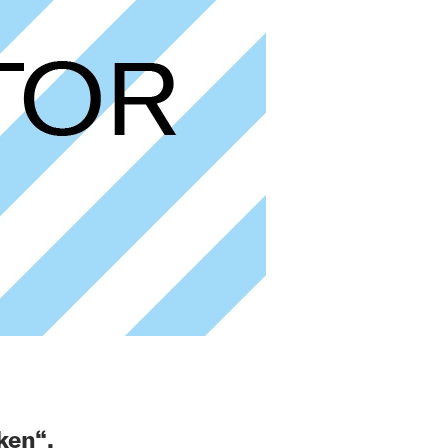
ken“.