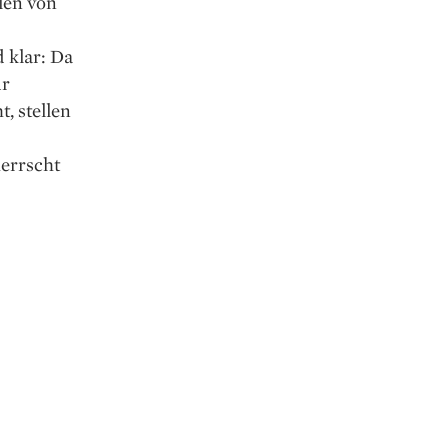
len von
 klar: Da
ur
, stellen
herrscht