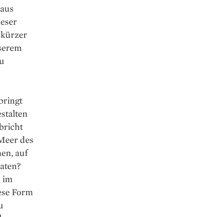
 aus
ieser
 kürzer
serem
zu
bringt
stalten
bricht
Meer des
en, auf
aten?
n im
iese Form
u