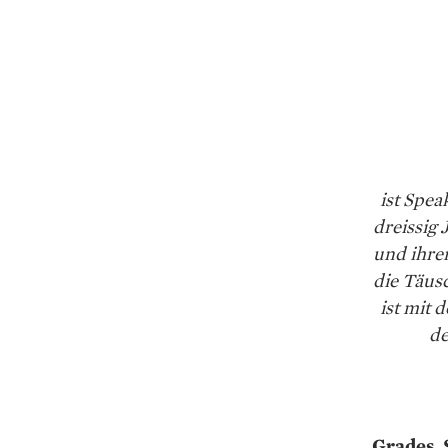
ist Spea
dreissig 
und ihre
die Täus
ist mit
de
Grades, 