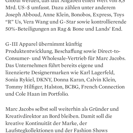
Global werden, das laut Angaben einen Wert von 8,5
Mrd. US-$ umfasst. Dazu zählen unter anderem
Joseph Abboud, Anne Klein, Bonobos, Express, Toys
“R” Us, Vera Wang und G-Star sowie kontrollierende
50%-Beteiligungen an Rag & Bone und Lands’ End.
G-III Apparel übernimmt künftig
Produktentwicklung, Beschaffung sowie Direct-to-
Consumer- und Wholesale-Vertrieb für Marc Jacobs.
Das Unternehmen führt bereits eigene und
lizenzierte Designermarken wie Karl Lagerfeld,
Sonia Rykiel, DKNY, Donna Karan, Calvin Klein,
Tommy Hilfiger, Halston, BCBG, French Connection
und Cole Haan im Portfolio.
Marc Jacobs selbst soll weiterhin als Gründer und
Kreativdirektor an Bord bleiben. Damit soll die
kreative Kontinuität der Marke, der
Laufstegkollektionen und der Fashion Shows