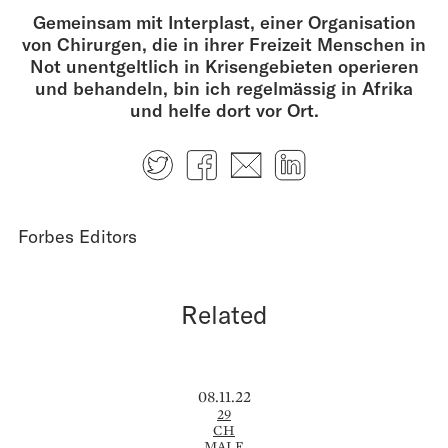
Gemeinsam mit Interplast, einer Organisation
von Chirurgen, die in ihrer Freizeit Menschen in
Not unentgeltlich in Krisengebieten operieren
und behandeln, bin ich regelmässig in Afrika
und helfe dort vor Ort.
Twitter
Facebook
E-mail
LinkedIn
Forbes Editors
Related
08.11.22
29
CH
MALE